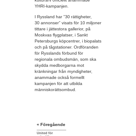
kulturarv officiellt anammade
YHRI-kampanjen.
I Ryssland har ”30 rättigheter,
30 annonser” visats för 10 miljoner
tittare i jättestora gallerior, på
Moskvas flygplatser, i Sankt
Petersburgs köpcentrer, i biopalats
och på tågstationer. Ordföranden
för Rysslands förbund för
regionala ombudsmän, som ska
skydda medborgarna mot
kränkningar från myndigheter,
anammade också formellt
kampanjen för att utbilda
människorättsombud.
« Föregående
United för