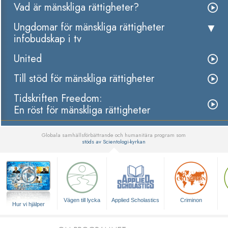
Vad är mänskliga rättigheter?
Ungdomar för mänskliga rättigheter
infobudskap i tv
United
Till stöd för mänskliga rättigheter
Tidskriften Freedom:
En röst för mänskliga rättigheter
Globala samhällsförbättrande och humanitära program som
stöds av Scientologi-kyrkan
▼
Vägen till lycka
Applied Scholastics
Criminon
Hur vi hjälper