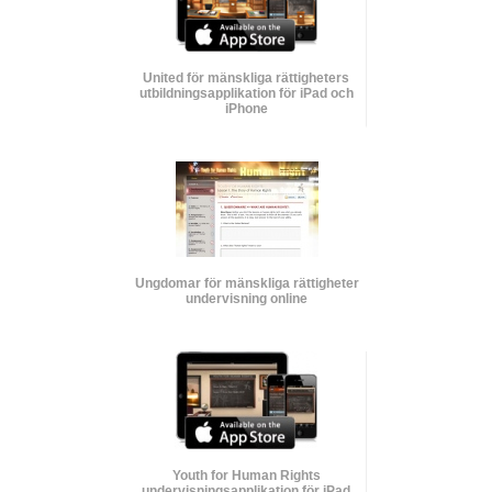
United för mänskliga rättigheters
utbildnings­applikation för iPad och
iPhone
Ungdomar för mänskliga rättigheter
undervisning online
Youth for Human Rights
undervisnings­applikation för iPad