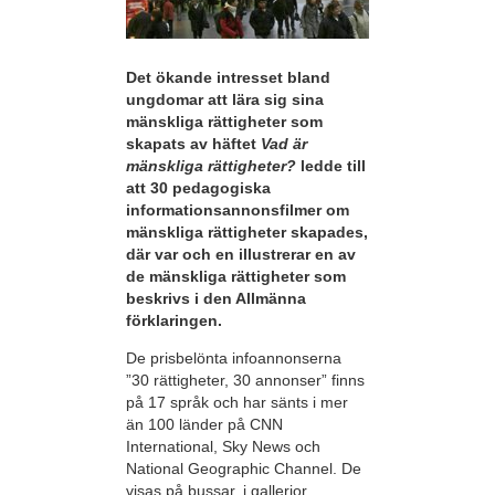
Det ökande intresset bland
ungdomar att lära sig sina
mänskliga rättigheter som
skapats av häftet
Vad är
mänskliga rättigheter?
ledde till
att 30 pedagogiska
informationsannonsfilmer om
mänskliga rättigheter skapades,
där var och en illustrerar en av
de mänskliga rättigheter som
beskrivs i den Allmänna
förklaringen.
De prisbelönta infoannonserna
”30 rättigheter, 30 annonser” finns
på 17 språk och har sänts i mer
än 100 länder på CNN
International, Sky News och
National Geographic Channel. De
visas på bussar, i gallerior,