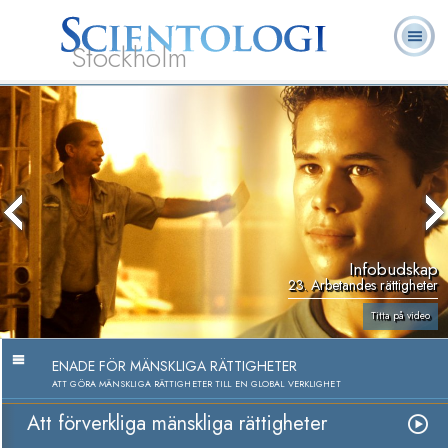
Stockholm
L. Ron
Vad är
Ofta ställda
Frivilligpastorer
Böcker
Hubbard
Scientologi?
frågor
Infobudskap
23. Arbetandes rättigheter
Titta på video
ENADE FÖR MÄNSKLIGA RÄTTIGHETER
ATT GÖRA MÄNSKLIGA RÄTTIGHETER TILL EN GLOBAL VERKLIGHET
Att förverkliga mänskliga rättigheter