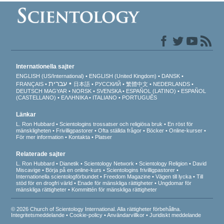
Internationella sajter
ENGLISH (US/International)
ENGLISH (United Kingdom)
DANSK
עברית
FRANÇAIS
日本語
РУССКИЙ
繁體中文
NEDERLANDS
DEUTSCH
MAGYAR
NORSK
SVENSKA
ESPAÑOL (LATINO)
ESPAÑOL
(CASTELLANO)
ΕΛΛΗΝΙΚA
ITALIANO
PORTUGUÊS
Länkar
L. Ron Hubbard
Scientologins trossatser och religiösa bruk
En röst för
mänskligheten
Frivilligpastorer
Ofta ställda frågor
Böcker
Online-kurser
För mer information
Kontakta
Platser
Relaterade sajter
L. Ron Hubbard
Dianetik
Scientology Network
Scientology Religion
David
Miscavige
Börja på en online-kurs
Scientologins frivilligpastorer
Internationella scientologförbundet
Freedom Magazine
Vägen till lycka
Till
stöd för en drogfri värld
Enade för mänskliga rättigheter
Ungdomar för
mänskliga rättigheter
Kommittén för mänskliga rättigheter
© 2026 Church of Scientology International. Alla rättigheter förbehållna.
Integritetsmeddelande
•
Cookie-policy
•
Användarvillkor
•
Juridiskt meddelande