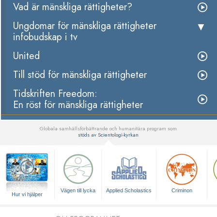
Vad är mänskliga rättigheter?
Ungdomar för mänskliga rättigheter
infobudskap i tv
United
Till stöd för mänskliga rättigheter
Tidskriften Freedom:
En röst för mänskliga rättigheter
Globala samhällsförbättrande och humanitära program som
stöds av Scientologi-kyrkan
▼
Vägen till lycka
Applied Scholastics
Criminon
Hur vi hjälper