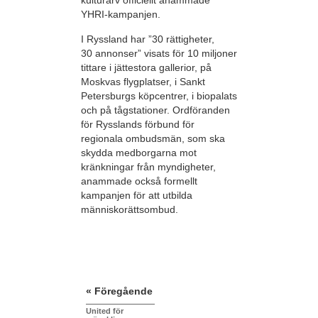
kulturarv officiellt anammade
YHRI-kampanjen.
I Ryssland har ”30 rättigheter,
30 annonser” visats för 10 miljoner
tittare i jättestora gallerior, på
Moskvas flygplatser, i Sankt
Petersburgs köpcentrer, i biopalats
och på tågstationer. Ordföranden
för Rysslands förbund för
regionala ombudsmän, som ska
skydda medborgarna mot
kränkningar från myndigheter,
anammade också formellt
kampanjen för att utbilda
människorättsombud.
« Föregående
United för