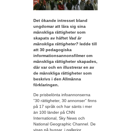
Det ökande intresset bland
ungdomar att lära sig sina
mänskliga rättigheter som
skapats av häftet
Vad är
mänskliga rättigheter?
ledde till
att 30 pedagogiska
informationsannonsfilmer om
mänskliga rättigheter skapades,
där var och en illustrerar en av
de mänskliga rättigheter som
beskrivs i den Allmänna
förklaringen.
De prisbelönta infoannonserna
”30 rättigheter, 30 annonser” finns
på 17 språk och har sänts i mer
än 100 länder på CNN
International, Sky News och
National Geographic Channel. De
visas på bussar, i gallerior,