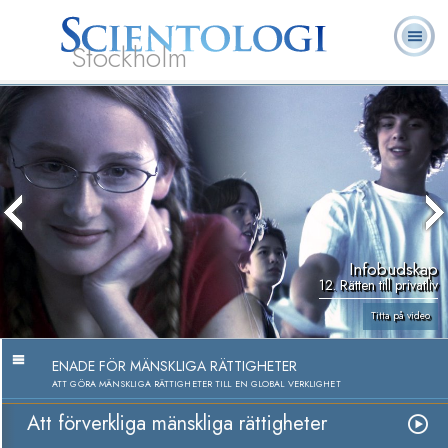
Stockholm
L. Ron
Vad är
Ofta ställda
Frivilligpastorer
Böcker
Hubbard
Scientologi?
frågor
Infobudskap
12. Rätten till privatliv
Titta på video
ENADE FÖR MÄNSKLIGA RÄTTIGHETER
ATT GÖRA MÄNSKLIGA RÄTTIGHETER TILL EN GLOBAL VERKLIGHET
Att förverkliga mänskliga rättigheter