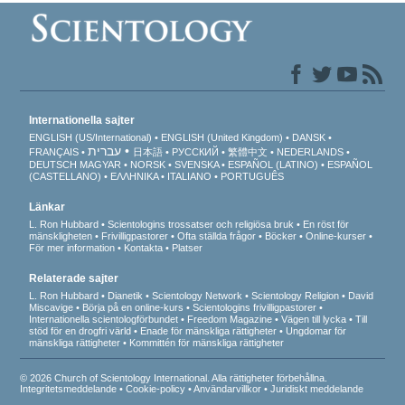
Internationella sajter
ENGLISH (US/International)
ENGLISH (United Kingdom)
DANSK
עברית
FRANÇAIS
日本語
РУССКИЙ
繁體中文
NEDERLANDS
DEUTSCH
MAGYAR
NORSK
SVENSKA
ESPAÑOL (LATINO)
ESPAÑOL
(CASTELLANO)
ΕΛΛΗΝΙΚA
ITALIANO
PORTUGUÊS
Länkar
L. Ron Hubbard
Scientologins trossatser och religiösa bruk
En röst för
mänskligheten
Frivilligpastorer
Ofta ställda frågor
Böcker
Online-kurser
För mer information
Kontakta
Platser
Relaterade sajter
L. Ron Hubbard
Dianetik
Scientology Network
Scientology Religion
David
Miscavige
Börja på en online-kurs
Scientologins frivilligpastorer
Internationella scientologförbundet
Freedom Magazine
Vägen till lycka
Till
stöd för en drogfri värld
Enade för mänskliga rättigheter
Ungdomar för
mänskliga rättigheter
Kommittén för mänskliga rättigheter
© 2026 Church of Scientology International. Alla rättigheter förbehållna.
Integritetsmeddelande
•
Cookie-policy
•
Användarvillkor
•
Juridiskt meddelande