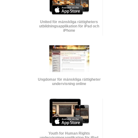
United för mänskliga rättigheters
utbildnings­applikation för iPad och
iPhone
Ungdomar för mänskliga rättigheter
undervisning online
Youth for Human Rights
undervisnings­applikation för iPad