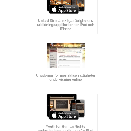
United för mänskliga rättigheters
utbildnings­applikation för iPad och
iPhone
Ungdomar för mänskliga rättigheter
undervisning online
Youth for Human Rights
undervisnings­applikation för iPad