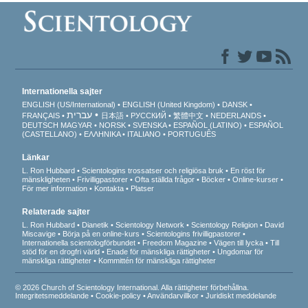
Internationella sajter
ENGLISH (US/International)
ENGLISH (United Kingdom)
DANSK
עברית
FRANÇAIS
日本語
РУССКИЙ
繁體中文
NEDERLANDS
DEUTSCH
MAGYAR
NORSK
SVENSKA
ESPAÑOL (LATINO)
ESPAÑOL
(CASTELLANO)
ΕΛΛΗΝΙΚA
ITALIANO
PORTUGUÊS
Länkar
L. Ron Hubbard
Scientologins trossatser och religiösa bruk
En röst för
mänskligheten
Frivilligpastorer
Ofta ställda frågor
Böcker
Online-kurser
För mer information
Kontakta
Platser
Relaterade sajter
L. Ron Hubbard
Dianetik
Scientology Network
Scientology Religion
David
Miscavige
Börja på en online-kurs
Scientologins frivilligpastorer
Internationella scientologförbundet
Freedom Magazine
Vägen till lycka
Till
stöd för en drogfri värld
Enade för mänskliga rättigheter
Ungdomar för
mänskliga rättigheter
Kommittén för mänskliga rättigheter
© 2026 Church of Scientology International. Alla rättigheter förbehållna.
Integritetsmeddelande
•
Cookie-policy
•
Användarvillkor
•
Juridiskt meddelande