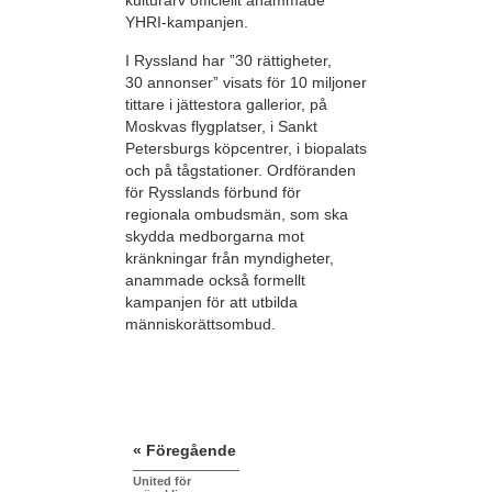
kulturarv officiellt anammade
YHRI-kampanjen.
I Ryssland har ”30 rättigheter,
30 annonser” visats för 10 miljoner
tittare i jättestora gallerior, på
Moskvas flygplatser, i Sankt
Petersburgs köpcentrer, i biopalats
och på tågstationer. Ordföranden
för Rysslands förbund för
regionala ombudsmän, som ska
skydda medborgarna mot
kränkningar från myndigheter,
anammade också formellt
kampanjen för att utbilda
människorättsombud.
« Föregående
United för