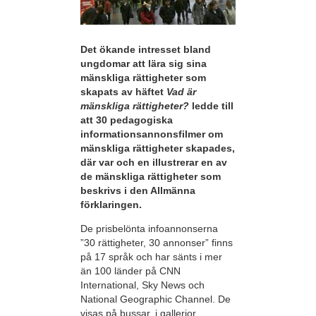
Det ökande intresset bland
ungdomar att lära sig sina
mänskliga rättigheter som
skapats av häftet
Vad är
mänskliga rättigheter?
ledde till
att 30 pedagogiska
informationsannonsfilmer om
mänskliga rättigheter skapades,
där var och en illustrerar en av
de mänskliga rättigheter som
beskrivs i den Allmänna
förklaringen.
De prisbelönta infoannonserna
”30 rättigheter, 30 annonser” finns
på 17 språk och har sänts i mer
än 100 länder på CNN
International, Sky News och
National Geographic Channel. De
visas på bussar, i gallerior,