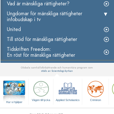
Vad är mänskliga rättigheter?
Ungdomar för mänskliga rättigheter
infobudskap i tv
United
Till stöd för mänskliga rättigheter
Tidskriften Freedom:
En röst för mänskliga rättigheter
Globala samhällsförbättrande och humanitära program som
stöds av Scientologi-kyrkan
▼
Vägen till lycka
Applied Scholastics
Criminon
Hur vi hjälper