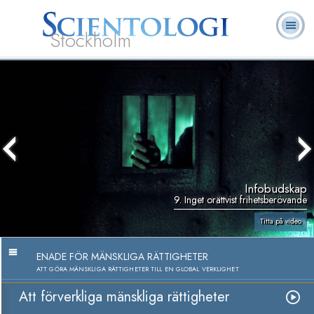
Stockholm
L. Ron
Vad är
Ofta ställda
Frivilligpastorer
Böcker
Hubbard
Scientologi?
frågor
Infobudskap
9. Inget orättvist frihetsberövande
Titta på video
ENADE FÖR MÄNSKLIGA RÄTTIGHETER
ATT GÖRA MÄNSKLIGA RÄTTIGHETER TILL EN GLOBAL VERKLIGHET
Att förverkliga mänskliga rättigheter