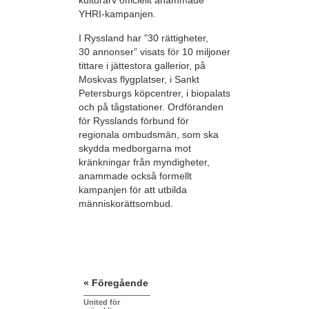
kulturarv officiellt anammade
YHRI-kampanjen.
I Ryssland har ”30 rättigheter,
30 annonser” visats för 10 miljoner
tittare i jättestora gallerior, på
Moskvas flygplatser, i Sankt
Petersburgs köpcentrer, i biopalats
och på tågstationer. Ordföranden
för Rysslands förbund för
regionala ombudsmän, som ska
skydda medborgarna mot
kränkningar från myndigheter,
anammade också formellt
kampanjen för att utbilda
människorättsombud.
« Föregående
United för