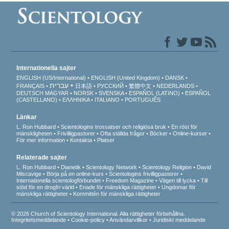
Internationella sajter
ENGLISH (US/International)
ENGLISH (United Kingdom)
DANSK
עברית
FRANÇAIS
日本語
РУССКИЙ
繁體中文
NEDERLANDS
DEUTSCH
MAGYAR
NORSK
SVENSKA
ESPAÑOL (LATINO)
ESPAÑOL
(CASTELLANO)
ΕΛΛΗΝΙΚA
ITALIANO
PORTUGUÊS
Länkar
L. Ron Hubbard
Scientologins trossatser och religiösa bruk
En röst för
mänskligheten
Frivilligpastorer
Ofta ställda frågor
Böcker
Online-kurser
För mer information
Kontakta
Platser
Relaterade sajter
L. Ron Hubbard
Dianetik
Scientology Network
Scientology Religion
David
Miscavige
Börja på en online-kurs
Scientologins frivilligpastorer
Internationella scientologförbundet
Freedom Magazine
Vägen till lycka
Till
stöd för en drogfri värld
Enade för mänskliga rättigheter
Ungdomar för
mänskliga rättigheter
Kommittén för mänskliga rättigheter
© 2026 Church of Scientology International. Alla rättigheter förbehållna.
Integritetsmeddelande
•
Cookie-policy
•
Användarvillkor
•
Juridiskt meddelande