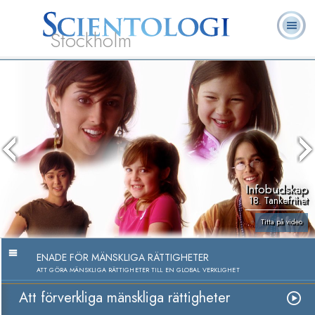
Stockholm
L. Ron
Vad är
Ofta ställda
Frivilligpastorer
Böcker
Hubbard
Scientologi?
frågor
Infobudskap
18. Tankefrihet
Titta på video
ENADE FÖR MÄNSKLIGA RÄTTIGHETER
ATT GÖRA MÄNSKLIGA RÄTTIGHETER TILL EN GLOBAL VERKLIGHET
Att förverkliga mänskliga rättigheter