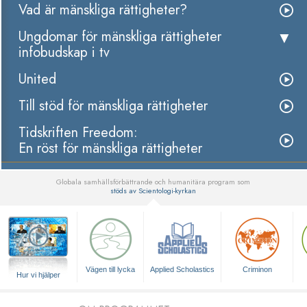
Vad är mänskliga rättigheter?
Ungdomar för mänskliga rättigheter
infobudskap i tv
United
Till stöd för mänskliga rättigheter
Tidskriften Freedom:
En röst för mänskliga rättigheter
Globala samhällsförbättrande och humanitära program som
stöds av Scientologi-kyrkan
▼
Vägen till lycka
Applied Scholastics
Criminon
Hur vi hjälper