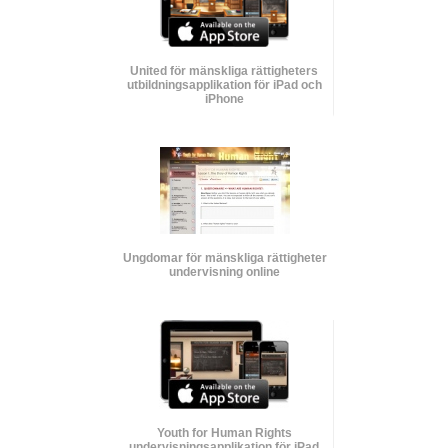
United för mänskliga rättigheters
utbildnings­applikation för iPad och
iPhone
Ungdomar för mänskliga rättigheter
undervisning online
Youth for Human Rights
undervisnings­applikation för iPad