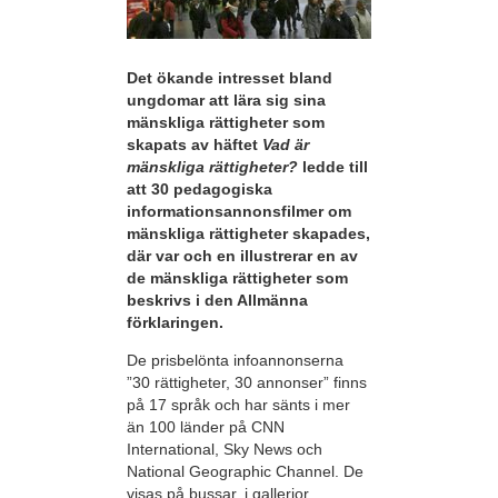
Det ökande intresset bland
ungdomar att lära sig sina
mänskliga rättigheter som
skapats av häftet
Vad är
mänskliga rättigheter?
ledde till
att 30 pedagogiska
informationsannonsfilmer om
mänskliga rättigheter skapades,
där var och en illustrerar en av
de mänskliga rättigheter som
beskrivs i den Allmänna
förklaringen.
De prisbelönta infoannonserna
”30 rättigheter, 30 annonser” finns
på 17 språk och har sänts i mer
än 100 länder på CNN
International, Sky News och
National Geographic Channel. De
visas på bussar, i gallerior,