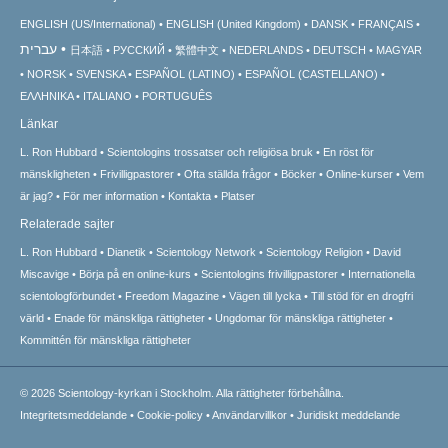
ENGLISH (US/International)
ENGLISH (United Kingdom)
DANSK
FRANÇAIS
עברית
日本語
РУССКИЙ
繁體中文
NEDERLANDS
DEUTSCH
MAGYAR
NORSK
SVENSKA
ESPAÑOL (LATINO)
ESPAÑOL (CASTELLANO)
ΕΛΛΗΝΙΚA
ITALIANO
PORTUGUÊS
Länkar
L. Ron Hubbard
Scientologins trossatser och religiösa bruk
En röst för
mänskligheten
Frivilligpastorer
Ofta ställda frågor
Böcker
Online-kurser
Vem
är jag?
För mer information
Kontakta
Platser
Relaterade sajter
L. Ron Hubbard
Dianetik
Scientology Network
Scientology Religion
David
Miscavige
Börja på en online-kurs
Scientologins frivilligpastorer
Internationella
scientologförbundet
Freedom Magazine
Vägen till lycka
Till stöd för en drogfri
värld
Enade för mänskliga rättigheter
Ungdomar för mänskliga rättigheter
Kommittén för mänskliga rättigheter
© 2026
Scientology-kyrkan i Stockholm.
Alla rättigheter förbehållna.
Integritetsmeddelande
•
Cookie-policy
•
Användarvillkor
•
Juridiskt meddelande