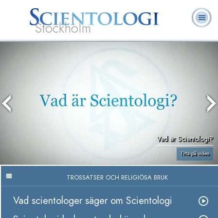
Stockholm
L. Ron
Vad är
Ofta ställda
Frivilligpastorer
Böcker
Hubbard
Scientologi?
frågor
Vad är Scientologi?
Titta på video
TROSSATSER OCH RELIGIÖSA BRUK
Vad scientologer säger om Scientologi