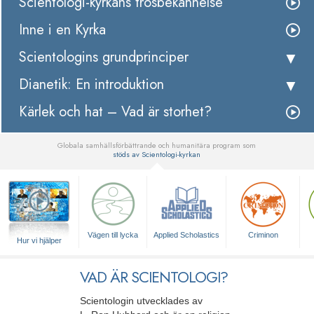
Scientologi-kyrkans trosbekännelse
Inne i en Kyrka
Scientologins grundprinciper
Dianetik: En introduktion
Kärlek och hat – Vad är storhet?
Globala samhällsförbättrande och humanitära program som
stöds av Scientologi-kyrkan
▼
Vägen till lycka
Applied Scholastics
Criminon
Hur vi hjälper
VAD ÄR SCIENTOLOGI?
Scientologin utvecklades av