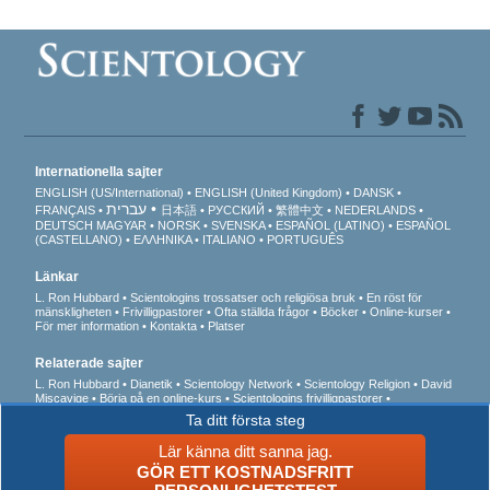
Internationella sajter
ENGLISH (US/International)
ENGLISH (United Kingdom)
DANSK
עברית
FRANÇAIS
日本語
РУССКИЙ
繁體中文
NEDERLANDS
DEUTSCH
MAGYAR
NORSK
SVENSKA
ESPAÑOL (LATINO)
ESPAÑOL
(CASTELLANO)
ΕΛΛΗΝΙΚA
ITALIANO
PORTUGUÊS
Länkar
L. Ron Hubbard
Scientologins trossatser och religiösa bruk
En röst för
mänskligheten
Frivilligpastorer
Ofta ställda frågor
Böcker
Online-kurser
För mer information
Kontakta
Platser
Relaterade sajter
L. Ron Hubbard
Dianetik
Scientology Network
Scientology Religion
David
Miscavige
Börja på en online-kurs
Scientologins frivilligpastorer
Internationella scientologförbundet
Freedom Magazine
Vägen till lycka
Till
Ta ditt första steg
stöd för en drogfri värld
Enade för mänskliga rättigheter
Ungdomar för
mänskliga rättigheter
Kommittén för mänskliga rättigheter
Lär känna ditt sanna jag.
GÖR ETT KOSTNADSFRITT
© 2026 Church of Scientology International. Alla rättigheter förbehållna.