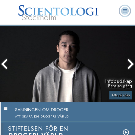
Stockholm
L. Ron
Vad är
Ofta ställda
Frivilligpastorer
Böcker
Hubbard
Scientologi?
frågor
Infobudskap
Bara en gång
Titta på video
SANNINGEN OM DROGER
ATT SKAPA EN DROGFRI VÄRLD
STIFTELSEN FÖR EN