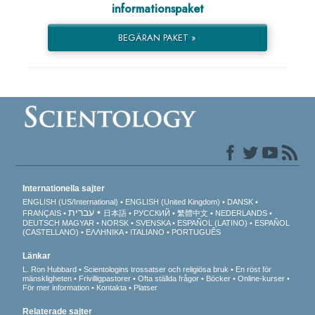
informationspaket
BEGÄRAN PAKET »
Internationella sajter
ENGLISH (US/International)
ENGLISH (United Kingdom)
DANSK
עברית
FRANÇAIS
日本語
РУССКИЙ
繁體中文
NEDERLANDS
DEUTSCH
MAGYAR
NORSK
SVENSKA
ESPAÑOL (LATINO)
ESPAÑOL
(CASTELLANO)
ΕΛΛΗΝΙΚA
ITALIANO
PORTUGUÊS
Länkar
L. Ron Hubbard
Scientologins trossatser och religiösa bruk
En röst för
mänskligheten
Frivilligpastorer
Ofta ställda frågor
Böcker
Online-kurser
För mer information
Kontakta
Platser
Relaterade sajter