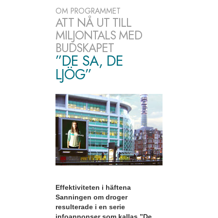
OM PROGRAMMET
ATT NÅ UT TILL
MILJONTALS MED
BUDSKAPET
”DE SA, DE
LJÖG”
Effektiviteten i häftena
Sanningen om droger
resulterade i en serie
infoannonser som kallas ”De