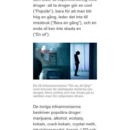
droger: att ta droger gör en cool
(”Populär”); bara för att man blir
hög en gång, leder det inte till
missbruk (”Bara en gång”), och en
enda sil kan inte skada en
(”En sil”).
De 16 infoannonserna ”De sa, de ljög”
som krossar de vanligaste myterna om
droger, finns online och har visats på tv
världen över för miljontals tittare.
De övriga infoannonserna
beskriver populära droger:
marijuana, alkohol, ecstasy,
kokain, crack kokain, crystal meth,
inhalationsmedel, heroin, LSD och