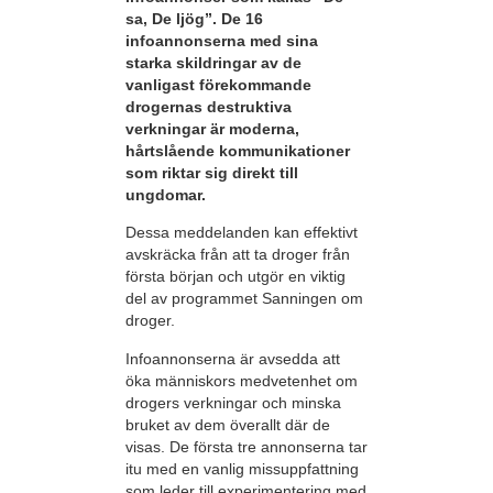
sa, De ljög”. De 16
infoannonserna med sina
starka skildringar av de
vanligast förekommande
drogernas destruktiva
verkningar är moderna,
hårtslående kommunikationer
som riktar sig direkt till
ungdomar.
Dessa meddelanden kan effektivt
avskräcka från att ta droger från
första början och utgör en viktig
del av programmet Sanningen om
droger.
Infoannonserna är avsedda att
öka människors medvetenhet om
drogers verkningar och minska
bruket av dem överallt där de
visas. De första tre annonserna tar
itu med en vanlig missuppfattning
som leder till experimentering med