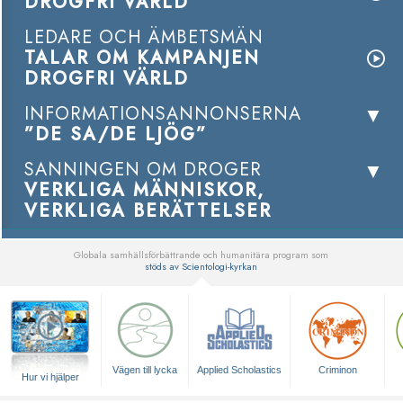
DROGFRI VÄRLD
LEDARE OCH ÄMBETSMÄN
TALAR OM KAMPANJEN
DROGFRI VÄRLD
INFORMATIONSANNONSERNA
”DE SA/DE LJÖG”
SANNINGEN OM DROGER
VERKLIGA MÄNNISKOR,
VERKLIGA BERÄTTELSER
Globala samhällsförbättrande och humanitära program som
stöds av Scientologi-kyrkan
▼
Vägen till lycka
Applied Scholastics
Criminon
Hur vi hjälper