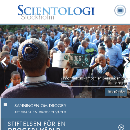
Stockholm
L. Ron
Vad är
Ofta ställda
Frivilligpastorer
Böcker
Hubbard
Scientologi?
frågor
Informationskampanjen Sanningen om
droger
Titta på video
SANNINGEN OM DROGER
ATT SKAPA EN DROGFRI VÄRLD
STIFTELSEN FÖR EN