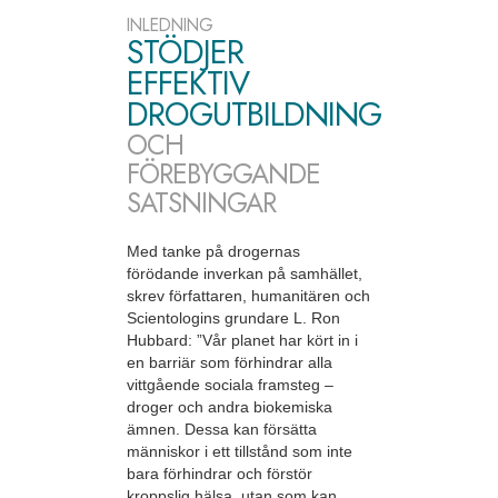
INLEDNING
STÖDJER
EFFEKTIV
DROGUTBILDNING
OCH
FÖREBYGGANDE
SATSNINGAR
Med tanke på drogernas
förödande inverkan på samhället,
skrev författaren, humanitären och
Scientologins grundare L. Ron
Hubbard: ”Vår planet har kört in i
en barriär som förhindrar alla
vittgående sociala framsteg –
droger och andra biokemiska
ämnen. Dessa kan försätta
människor i ett tillstånd som inte
bara förhindrar och förstör
kroppslig hälsa, utan som kan