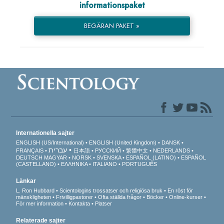
informationspaket
BEGÄRAN PAKET »
Internationella sajter
ENGLISH (US/International)
ENGLISH (United Kingdom)
DANSK
עברית
FRANÇAIS
日本語
РУССКИЙ
繁體中文
NEDERLANDS
DEUTSCH
MAGYAR
NORSK
SVENSKA
ESPAÑOL (LATINO)
ESPAÑOL
(CASTELLANO)
ΕΛΛΗΝΙΚA
ITALIANO
PORTUGUÊS
Länkar
L. Ron Hubbard
Scientologins trossatser och religiösa bruk
En röst för
mänskligheten
Frivilligpastorer
Ofta ställda frågor
Böcker
Online-kurser
För mer information
Kontakta
Platser
Relaterade sajter