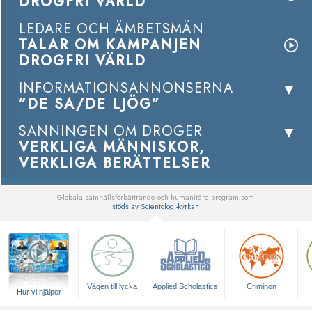
DROGFRI VÄRLD
LEDARE OCH ÄMBETSMÄN
TALAR OM KAMPANJEN
DROGFRI VÄRLD
INFORMATIONSANNONSERNA
”DE SA/DE LJÖG”
SANNINGEN OM DROGER
VERKLIGA MÄNNISKOR,
VERKLIGA BERÄTTELSER
Globala samhällsförbättrande och humanitära program som
stöds av Scientologi-kyrkan
▼
Vägen till lycka
Applied Scholastics
Criminon
Hur vi hjälper