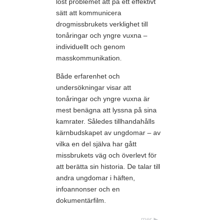
löst problemet att på ett effektivt
sätt att kommunicera
drogmissbrukets verklighet till
tonåringar och yngre vuxna –
individuellt och genom
masskommunikation.
Både erfarenhet och
undersökningar visar att
tonåringar och yngre vuxna är
mest benägna att lyssna på sina
kamrater. Således tillhandahålls
kärnbudskapet av ungdomar – av
vilka en del själva har gått
missbrukets väg och överlevt för
att berätta sin historia. De talar till
andra ungdomar i häften,
infoannonser och en
dokumentärfilm.
mer