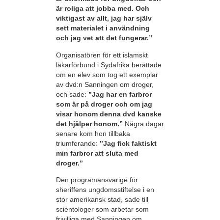
är roliga att jobba med. Och
viktigast av allt, jag har själv
sett materialet i användning
och jag vet att det fungerar.”
Organisatören för ett islamskt
läkarförbund i Sydafrika berättade
om en elev som tog ett exemplar
av dvd:n Sanningen om droger,
och sade:
”Jag har en farbror
som är på droger och om jag
visar honom denna dvd kanske
det hjälper honom.”
Några dagar
senare kom hon tillbaka
triumferande:
”Jag fick faktiskt
min farbror att sluta med
droger.”
Den programansvarige för
sheriffens ungdomsstiftelse i en
stor amerikansk stad, sade till
scientologer som arbetar som
frivilliga med Sanningen om