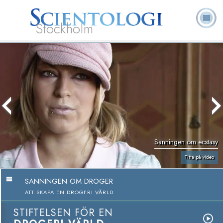
Stockholm
L. Ron
Vad är
Ofta ställda
Frivilligpastorer
Böcker
Hubbard
Scientologi?
frågor
Sanningen om ecstasy
Titta på video
SANNINGEN OM DROGER
ATT SKAPA EN DROGFRI VÄRLD
STIFTELSEN FÖR EN