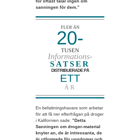
för oftast talar ingen om
sanningen för dem.”
FLER ÄN
20-
TUSEN
Informations-
SATSER
DISTRIBUERADE PÅ
ETT
ÅR
En befattningshavare som arbetar
för att få ner efterfrågan på droger
i Kalifornien sade:
”Detta
Sanningen om droger-material
knyter an, de är intressanta, de
är utformade för ungdomar och