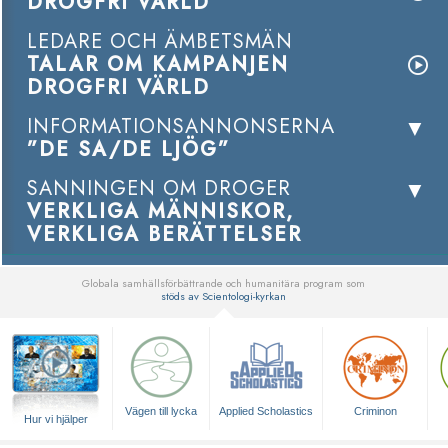
DROGFRI VÄRLD
LEDARE OCH ÄMBETSMÄN
TALAR OM KAMPANJEN
DROGFRI VÄRLD
INFORMATIONSANNONSERNA
”DE SA/DE LJÖG”
SANNINGEN OM DROGER
VERKLIGA MÄNNISKOR,
VERKLIGA BERÄTTELSER
Globala samhällsförbättrande och humanitära program som
stöds av Scientologi-kyrkan
▼
Vägen till lycka
Applied Scholastics
Criminon
Hur vi hjälper