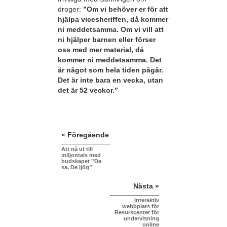
droger:
”Om vi behöver er för att
hjälpa vicesheriffen, då kommer
ni meddetsamma. Om vi vill att
ni hjälper barnen eller förser
oss med mer material, då
kommer ni meddetsamma. Det
är något som hela tiden pågår.
Det är inte bara en vecka, utan
det är 52 veckor.”
« Föregående
Att nå ut till
miljontals med
budskapet ”De
sa, De ljög”
Nästa »
Interaktiv
webbplats för
Resurscenter för
undervisning
online