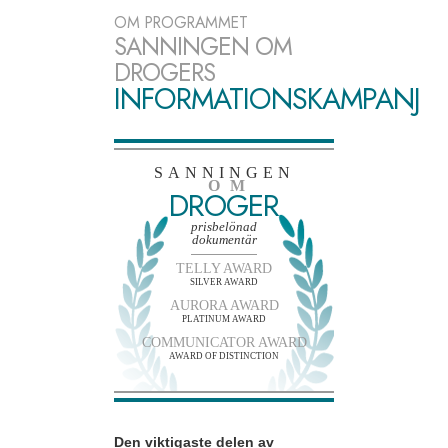
OM PROGRAMMET
SANNINGEN OM
DROGERS
INFORMATIONSKAMPANJ
SANNINGEN
OM
DROGER
prisbelönad
dokumentär
TELLY AWARD
SILVER AWARD
AURORA AWARD
PLATINUM AWARD
COMMUNICATOR AWARD
AWARD OF DISTINCTION
Den viktigaste delen av