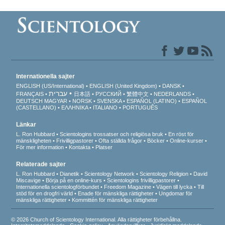
Internationella sajter
ENGLISH (US/International)
ENGLISH (United Kingdom)
DANSK
עברית
FRANÇAIS
日本語
РУССКИЙ
繁體中文
NEDERLANDS
DEUTSCH
MAGYAR
NORSK
SVENSKA
ESPAÑOL (LATINO)
ESPAÑOL
(CASTELLANO)
ΕΛΛΗΝΙΚA
ITALIANO
PORTUGUÊS
Länkar
L. Ron Hubbard
Scientologins trossatser och religiösa bruk
En röst för
mänskligheten
Frivilligpastorer
Ofta ställda frågor
Böcker
Online-kurser
För mer information
Kontakta
Platser
Relaterade sajter
L. Ron Hubbard
Dianetik
Scientology Network
Scientology Religion
David
Miscavige
Börja på en online-kurs
Scientologins frivilligpastorer
Internationella scientologförbundet
Freedom Magazine
Vägen till lycka
Till
stöd för en drogfri värld
Enade för mänskliga rättigheter
Ungdomar för
mänskliga rättigheter
Kommittén för mänskliga rättigheter
© 2026 Church of Scientology International. Alla rättigheter förbehållna.