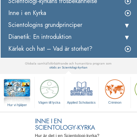
Scientologi-kyrkans trosbekännelse
Inne i en Kyrka
Scientologins grundprinciper
Dianetik: En introduktion
Kärlek och hat – Vad är storhet?
Globala samhällsförbättrande och humanitära program som
stöds av Scientologi-kyrkan
▼
Vägen till lycka
Applied Scholastics
Criminon
Hur vi hjälper
INNE I EN
SCIENTOLOGY-KYRKA
Hur är det i en Scientologi-kyrka?