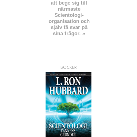
att bege sig till
närmaste
Scientologi-
organisation och
själv få svar på
sina frågor. »
BÖCKER