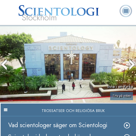
Stockholm
L. Ron
Vad är
Ofta ställda
Frivilligpastorer
Böcker
Hubbard
Scientologi?
frågor
Inne i en Kyrka
Titta på video
TROSSATSER OCH RELIGIÖSA BRUK
Vad scientologer säger om Scientologi