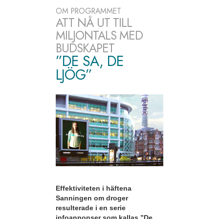
OM PROGRAMMET
ATT NÅ UT TILL
MILJONTALS MED
BUDSKAPET
”DE SA, DE
LJÖG”
Effektiviteten i häftena
Sanningen om droger
resulterade i en serie
infoannonser som kallas ”De