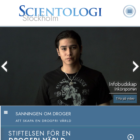
Stockholm
L. Ron
Vad är
Ofta ställda
Frivilligpastorer
Böcker
Hubbard
Scientologi?
frågor
Infobudskap
Inkörsporten
Titta på video
SANNINGEN OM DROGER
ATT SKAPA EN DROGFRI VÄRLD
STIFTELSEN FÖR EN