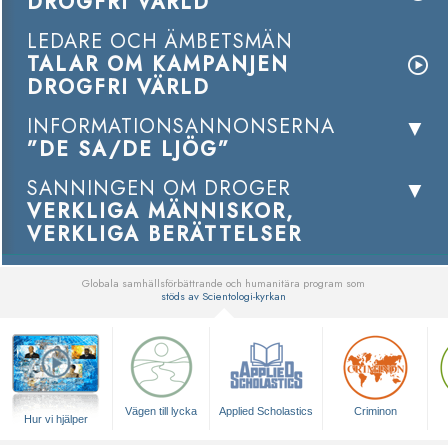
DROGFRI VÄRLD
LEDARE OCH ÄMBETSMÄN
TALAR OM KAMPANJEN
DROGFRI VÄRLD
INFORMATIONSANNONSERNA
”DE SA/DE LJÖG”
SANNINGEN OM DROGER
VERKLIGA MÄNNISKOR,
VERKLIGA BERÄTTELSER
Globala samhällsförbättrande och humanitära program som
stöds av Scientologi-kyrkan
▼
Vägen till lycka
Applied Scholastics
Criminon
Hur vi hjälper