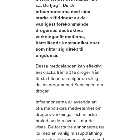
sa, De ljög”. De 16
infoannonserna med sina
starka skildringar av de
vanligast förekommande
drogernas destruktiva
verkningar är moderna,
hårtslående kommunikationer
som riktar sig direkt till
ungdomar.
Dessa meddelanden kan effektivt
avskräcka från att ta droger från
första början och utgör en viktig
del av programmet Sanningen om
droger.
Infoannonserna är avsedda att
öka människors medvetenhet om
drogers verkningar och minska
bruket av dem överallt där de
visas. De första tre annonserna tar
itu med en vanlig missuppfattning
som leder till experimentering med