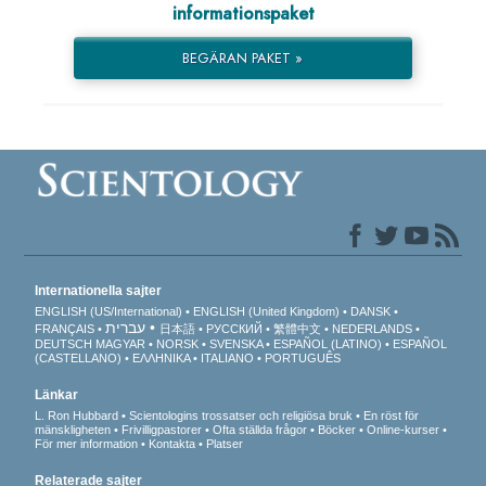
informationspaket
BEGÄRAN PAKET »
Internationella sajter
ENGLISH (US/International)
ENGLISH (United Kingdom)
DANSK
עברית
FRANÇAIS
日本語
РУССКИЙ
繁體中文
NEDERLANDS
DEUTSCH
MAGYAR
NORSK
SVENSKA
ESPAÑOL (LATINO)
ESPAÑOL
(CASTELLANO)
ΕΛΛΗΝΙΚA
ITALIANO
PORTUGUÊS
Länkar
L. Ron Hubbard
Scientologins trossatser och religiösa bruk
En röst för
mänskligheten
Frivilligpastorer
Ofta ställda frågor
Böcker
Online-kurser
För mer information
Kontakta
Platser
Relaterade sajter