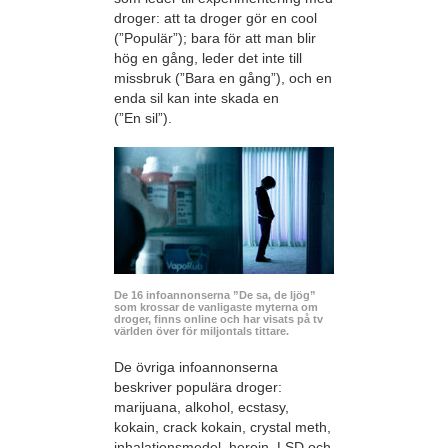
droger: att ta droger gör en cool
(”Populär”); bara för att man blir
hög en gång, leder det inte till
missbruk (”Bara en gång”), och en
enda sil kan inte skada en
(”En sil”).
De 16 infoannonserna ”De sa, de ljög”
som krossar de vanligaste myterna om
droger, finns online och har visats på tv
världen över för miljontals tittare.
De övriga infoannonserna
beskriver populära droger:
marijuana, alkohol, ecstasy,
kokain, crack kokain, crystal meth,
inhalationsmedel, heroin, LSD och