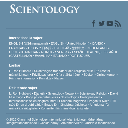
Internationella sajter
ENGLISH (US/International)
ENGLISH (United Kingdom)
DANSK
עברית
FRANÇAIS
日本語
РУССКИЙ
繁體中文
NEDERLANDS
DEUTSCH
MAGYAR
NORSK
SVENSKA
ESPAÑOL (LATINO)
ESPAÑOL
(CASTELLANO)
ΕΛΛΗΝΙΚA
ITALIANO
PORTUGUÊS
Länkar
L. Ron Hubbard
Scientologins trossatser och religiösa bruk
En röst för
mänskligheten
Frivilligpastorer
Ofta ställda frågor
Böcker
Online-kurser
För mer information
Kontakta
Platser
Relaterade sajter
L. Ron Hubbard
Dianetik
Scientology Network
Scientology Religion
David
Miscavige
Börja på en online-kurs
Scientologins frivilligpastorer
Internationella scientologförbundet
Freedom Magazine
Vägen till lycka
Till
stöd för en drogfri värld
Enade för mänskliga rättigheter
Ungdomar för
mänskliga rättigheter
Kommittén för mänskliga rättigheter
© 2026 Church of Scientology International. Alla rättigheter förbehållna.
Integritetsmeddelande
•
Cookie-policy
•
Användarvillkor
•
Juridiskt meddelande