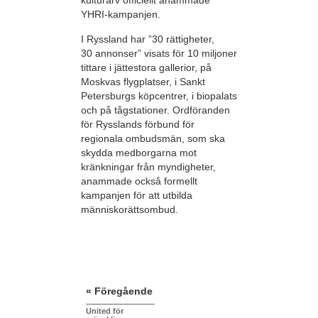
kulturarv officiellt anammade
YHRI-kampanjen.
I Ryssland har ”30 rättigheter,
30 annonser” visats för 10 miljoner
tittare i jättestora gallerior, på
Moskvas flygplatser, i Sankt
Petersburgs köpcentrer, i biopalats
och på tågstationer. Ordföranden
för Rysslands förbund för
regionala ombudsmän, som ska
skydda medborgarna mot
kränkningar från myndigheter,
anammade också formellt
kampanjen för att utbilda
människorättsombud.
« Föregående
United för