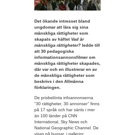
Det ökande intresset bland
ungdomar att lära sig sina
mänskliga rättigheter som
skapats av häftet
Vad är
mänskliga rättigheter?
ledde till
att 30 pedagogiska
informationsannonsfilmer om
mänskliga rättigheter skapades,
där var och en illustrerar en av
de mänskliga rättigheter som
beskrivs i den Allmänna
förklaringen.
De prisbelönta infoannonserna
”30 rättigheter, 30 annonser” finns
på 17 språk och har sänts i mer
än 100 länder på CNN
International, Sky News och
National Geographic Channel. De
visas på bussar, i gallerior,