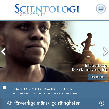
Stockholm
L. Ron
Vad är
Ofta ställda
Frivilligpastorer
Böcker
Hubbard
Scientologi?
frågor
Infobudskap
13. Rätten att röra sig fritt
Titta på video
ENADE FÖR MÄNSKLIGA RÄTTIGHETER
ATT GÖRA MÄNSKLIGA RÄTTIGHETER TILL EN GLOBAL VERKLIGHET
Att förverkliga mänskliga rättigheter