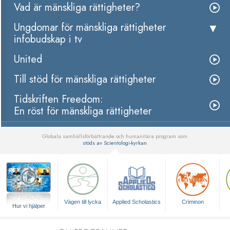
Vad är mänskliga rättigheter?
Ungdomar för mänskliga rättigheter
infobudskap i tv
United
Till stöd för mänskliga rättigheter
Tidskriften Freedom:
En röst för mänskliga rättigheter
Globala samhällsförbättrande och humanitära program som
stöds av Scientologi-kyrkan
▼
Vägen till lycka
Applied Scholastics
Criminon
Hur vi hjälper