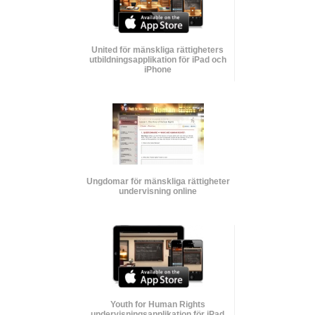
United för mänskliga rättigheters
utbildnings­applikation för iPad och
iPhone
Ungdomar för mänskliga rättigheter
undervisning online
Youth for Human Rights
undervisnings­applikation för iPad