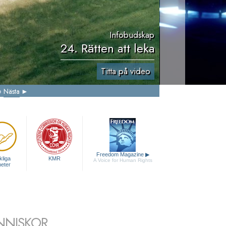
Infobudskap
24. Rätten att leka
Titta på video
Nästa
Freedom Magazine
▶
liga
KMR
A Voice for Human Rights
heter
NNISKOR