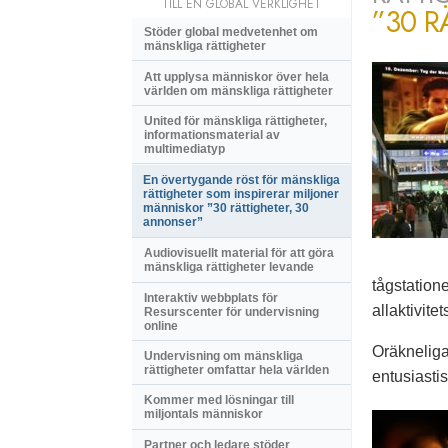
TILL EN GLOBAL VERKLIGHET
”30 R
Stöder global medvetenhet om
mänskliga rättigheter
Att upplysa människor över hela
världen om mänskliga rättigheter
United för mänskliga rättigheter,
informationsmaterial av
multimediatyp
En övertygande röst för mänskliga
rättigheter som inspirerar miljoner
människor ”30 rättigheter, 30
annonser”
Audiovisuellt material för att göra
mänskliga rättigheter levande
tågstatione
Interaktiv webbplats för
allaktivit
Resurscenter för undervisning
online
Oräkneliga
Undervisning om mänskliga
rättigheter omfattar hela världen
entusiasti
Kommer med lösningar till
miljontals människor
Partner och ledare stöder