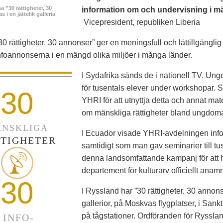
 ”30 rättigheter, 30
information om och undervisning i män
 i en jättelik galleria
Vicepresident, republiken Liberia
30 rättigheter, 30 annonser” ger en meningsfull och lättillgängl
foannonserna i en mängd olika miljöer i många länder.
I Sydafrika sänds de i nationell TV. Ung
för tusentals elever under workshopar
30
YHRI för att utnyttja detta och annat mat
om mänskliga rättigheter bland ungdoma
NSKLIGA
I Ecuador visade YHRI-avdelningen infoan
TIGHETER
samtidigt som man gav seminarier till tus
denna landsomfattande kampanj för att 
departement för kulturarv officiellt a
30
I Ryssland har ”30 rättigheter, 30 annonser
gallerior, på Moskvas flygplatser, i Sank
på tågstationer. Ordföranden för Ryssl
INFO-