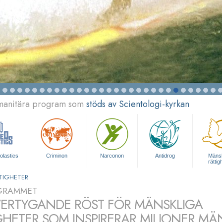
umanitära program som
stöds av Scientologi-kyrkan
olastics
Criminon
Narconon
Antidrog
Mänsk
rättig
TIGHETER
GRAMMET
ERTYGANDE RÖST FÖR MÄNSKLIGA
GHETER SOM INSPIRERAR MILJONER MÄ