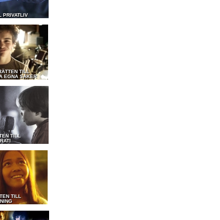
L PRIVATLIV
RÄTTEN TILL
A EGNA SAKER
TEN TILL
RATI
TEN TILL
DNING