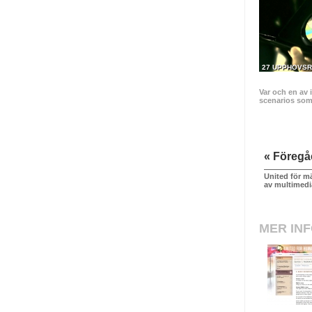
27 UPPHOVSR
Var och en av 
scenarios som t
« Föreg
United för mä
av multimedi
MER IN