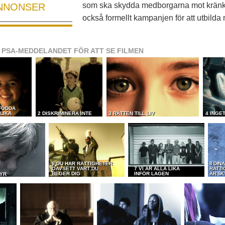
som ska skydda medborgarna mot kränk
NNONSER
också formellt kampanjen för att utbild
 PSA-MEDDELANDET FÖR ATT SE FILMEN
 FÖDDA
LIKA
2 DISKRIMINERA INTE
3 RÄTTEN TILL LIV
4 INGE
6 DU HAR RÄTTIGHETER
8 DIN
OAVSETT VART DU
7 VI ÄR ALLA LIKA
RÄTTI
BEGER DIG
INFÖR LAGEN
ÄR SK
TYR