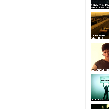
9 INGET ORÄTTVI
FRIHETSBERÖVA
13 RÄTTEN AT
SIG FRITT
18 TANKEFRIH
22 SOCIAL T