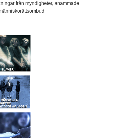
ningar från myndigheter, anammade
a människorättsombud.
T SLAVERI
A MÄNSKLIGA
GHETER
YDDADE AV LAGEN