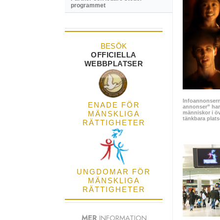
programmet
BESÖK
OFFICIELLA
WEBBPLATSER
Infoannonserna
ENADE FÖR
annonser” har 
MÄNSKLIGA
människor i öv
tänkbara plat
RÄTTIGHETER
UNGDOMAR FÖR
MÄNSKLIGA
RÄTTIGHETER
MER
INFORMATION