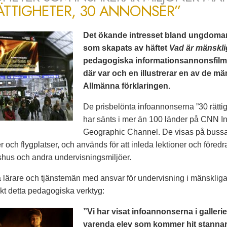
ÄTTIGHETER, 30 ANNONSER”
Det ökande intresset bland ungdomar a
som skapats av häftet
Vad är mänskli
pedagogiska informationsannonsfilme
där var och en illustrerar en av de mä
Allmänna förklaringen.
De prisbelönta infoannonserna ”30 rätti
har sänts i mer än 100 länder på CNN I
Geographic Channel. De visas på bussar, 
r och flygplatser, och används för att inleda lektioner och föredr
etshus och andra undervisningsmiljöer.
 lärare och tjänstemän med ansvar för undervisning i mänskliga 
skt detta pedagogiska verktyg:
”Vi har visat infoannonserna i gallerie
varenda elev som kommer hit stannar 