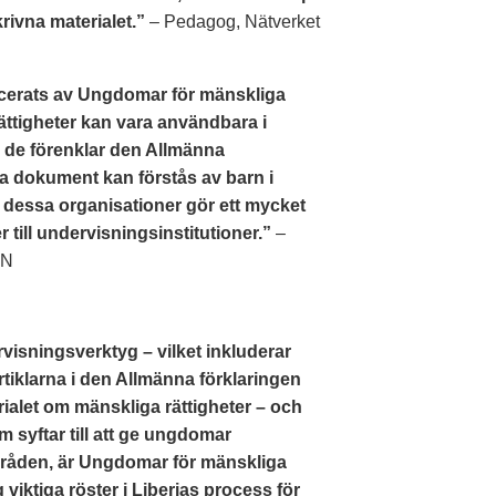
rivna materialet.”
– Pedagog, Nätverket
cerats av Ungdomar för mänskliga
ättigheter kan vara användbara i
m de förenklar den Allmänna
iga dokument kan förstås av barn i
t dessa organisationer gör ett mycket
 till undervisningsinstitutioner.”
–
FN
sningsverktyg – vilket inkluderar
rtiklarna i den Allmänna förklaringen
ialet om mänskliga rättigheter – och
syftar till att ge ungdomar
råden, är Ungdomar för mänskliga
 viktiga röster i Liberias process för