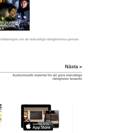
AN TA IFRÅN
MÄNSKLIGA
TER
na förklaringen om de mänskliga rättigheterna genom
Nästa »
Audiovisuellt material för att göra mänskliga
rättigheter levande