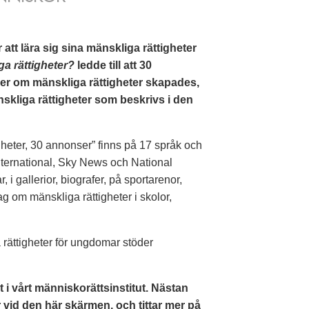
tt lära sig sina mänskliga rättigheter
ga rättigheter?
ledde till att 30
r om mänskliga rättigheter skapades,
nskliga rättigheter som beskrivs i den
gheter, 30 annonser” finns på 17 språk och
nternational, Sky News och National
i gallerior, biografer, på sportarenor,
ag om mänskliga rättigheter i skolor,
rättigheter för ungdomar stöder
t i vårt människorättsinstitut. Nästan
vid den här skärmen, och tittar mer på