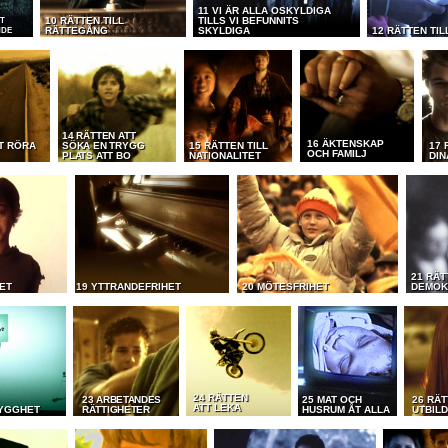
11 VI ÄR ALLA OSKYLDIGA
10 RÄTTEN TILL
TILLS VI BEFUNNITS
ST
RÄTTEGÅNG
SKYLDIGA
12 RÄTTEN TIL
NDE
14 RÄTTEN ATT
16 ÄKTENSKAP
T RÖRA
SÖKA EN TRYGG
15 RÄTTEN TILL
17 
OCH FAMILJ
PLATS ATT BO
NATIONALITET
DIN
21 RÄT
ET
19 YTTRANDEFRIHET
20 MÖTESFRIHET
DEMOK
24 RÄTTEN
23 ARBETANDES
25 MAT OCH
26 RÄT
ATT LEKA
RYGGHET
RÄTTIGHETER
HUSRUM ÅT ALLA
UTBIL