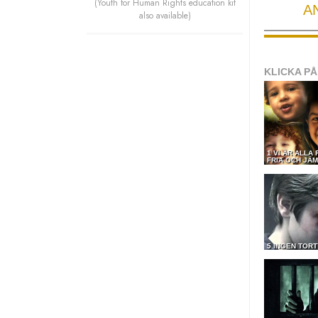
(Youth for Human Rights education kit
A
also available)
KLICKA PÅ
1 VI ÄR ALLA
FRIA OCH JÄM
5 INGEN TOR