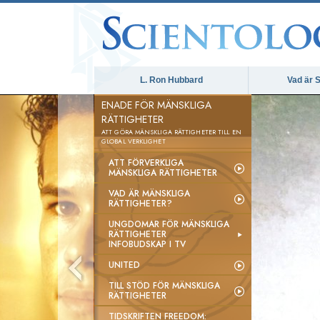
L. Ron Hubbard
Vad är S
ENADE FÖR MÄNSKLIGA
RÄTTIGHETER
ATT GÖRA MÄNSKLIGA RÄTTIGHETER TILL EN
GLOBAL VERKLIGHET
ATT FÖRVERKLIGA
MÄNSKLIGA RÄTTIGHETER
VAD ÄR MÄNSKLIGA
RÄTTIGHETER?
UNGDOMAR FÖR MÄNSKLIGA
RÄTTIGHETER
INFOBUDSKAP I TV
UNITED
TILL STÖD FÖR MÄNSKLIGA
RÄTTIGHETER
TIDSKRIFTEN FREEDOM: