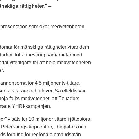
skliga rättigheter.”
–
ig presentation som ökar medvetenheten,
domar för mänskliga rättigheter visar dem
. Staden Johannesburg samarbetar med
erial ytterligare för att höja medvetenheten
r.
nonserna för 4,5 miljoner tv-tittare,
entals lärare och elever. Så effektiv var
höja folks medvetenhet, att Ecuadors
nammade YHRI-kampanjen.
” visats för 10 miljoner tittare i jättestora
t Petersburgs köpcentrer, i biopalats och
ands förbund för regionala ombudsmän,