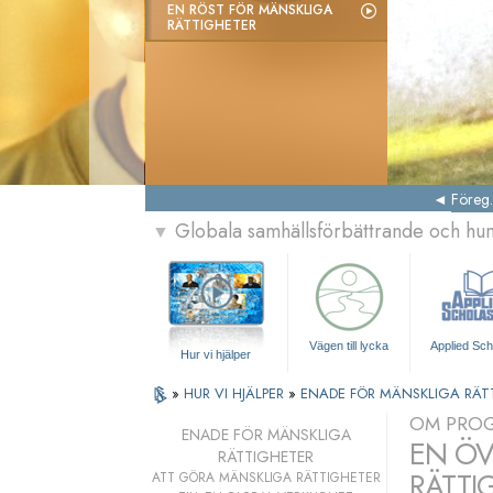
EN RÖST FÖR MÄNSKLIGA
RÄTTIGHETER
Föreg.
Globala samhällsförbättrande och h
▼
Vägen till lycka
Applied Sch
Hur vi hjälper
»
HUR VI HJÄLPER
»
ENADE FÖR MÄNSKLIGA RÄT
OM PRO
ENADE FÖR MÄNSKLIGA
EN ÖV
RÄTTIGHETER
RÄTTI
ATT GÖRA MÄNSKLIGA RÄTTIGHETER