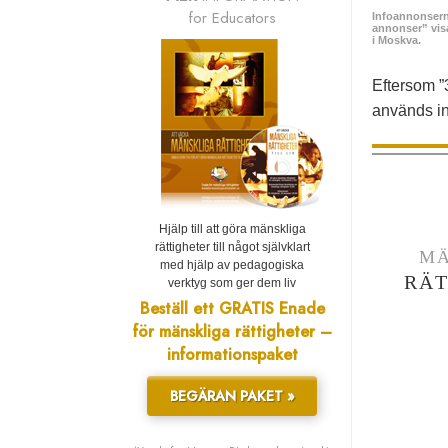
for Educators
Infoannonserna
annonser” visas
i Moskva.
Eftersom ”
används in
Hjälp till att göra mänskliga
rättigheter till något självklart
MÄ
med hjälp av pedagogiska
RÄT
verktyg som ger dem liv
Beställ ett GRATIS Enade
för mänskliga rättigheter –
informationspaket
BEGÄRAN PAKET »