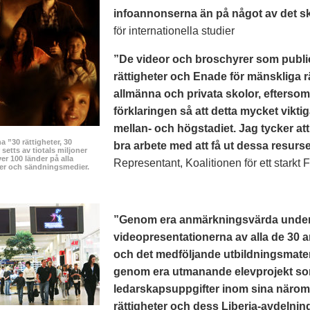
infoannonserna än på något av det sk
för internationella studier
”De videor och broschyrer som publi
rättigheter och Enade för mänskliga r
allmänna och privata skolor, efterso
förklaringen så att detta mycket vikt
mellan- och högstadiet. Jag tycker at
 ”30 rättigheter, 30
bra arbete med att få ut dessa resurser
setts av tiotals miljoner
er 100 länder på alla
Representant, Koalitionen för ett starkt 
ser och sändningsmedier.
”Genom era anmärkningsvärda undervi
videopresentationerna av alla de 30 a
och det medföljande utbildningsmater
genom era utmanande elevprojekt som 
ledarskapsuppgifter inom sina närom
rättigheter och dess Liberia-avdelning