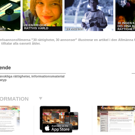
30 INGEN K
28 EN FRI OCH
DIG DINA 
RÄTTVIS VÄRLD
29 ANSVAR
ÄTT
RÄTTIGHE
infoannonsfilmerna ”30 rättigheter, 30 annonser” illustrerar en artikel i den Allmän
illtalar alla oavsett ålder.
ående
nskliga rättigheter, informationsmaterial
atyp
FORMATION