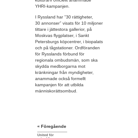
kulturarv officiellt anammade
YHRI-kampanjen.
I Ryssland har ”30 rättigheter,
30 annonser” visats för 10 miljoner
tittare i jättestora gallerior, på
Moskvas flygplatser, i Sankt
Petersburgs köpcentrer, i biopalats
och på tågstationer. Ordföranden
för Rysslands förbund för
regionala ombudsmän, som ska
skydda medborgarna mot
kränkningar från myndigheter,
anammade också formellt
kampanjen för att utbilda
människorättsombud.
« Föregående
United för