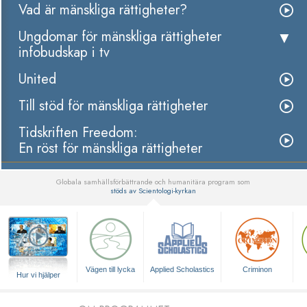
Vad är mänskliga rättigheter?
Ungdomar för mänskliga rättigheter
infobudskap i tv
United
Till stöd för mänskliga rättigheter
Tidskriften Freedom:
En röst för mänskliga rättigheter
Globala samhällsförbättrande och humanitära program som
stöds av Scientologi-kyrkan
▼
Vägen till lycka
Applied Scholastics
Criminon
Hur vi hjälper