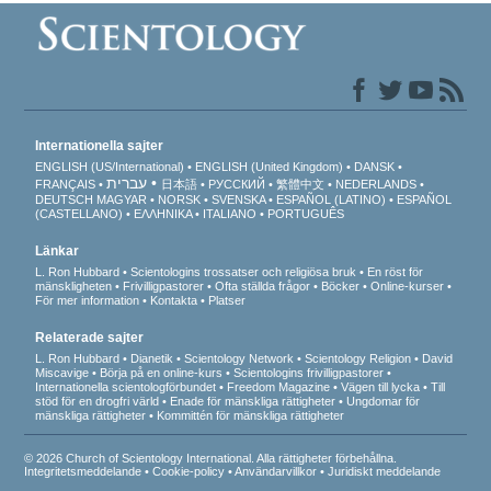
Internationella sajter
ENGLISH (US/International)
ENGLISH (United Kingdom)
DANSK
עברית
FRANÇAIS
日本語
РУССКИЙ
繁體中文
NEDERLANDS
DEUTSCH
MAGYAR
NORSK
SVENSKA
ESPAÑOL (LATINO)
ESPAÑOL
(CASTELLANO)
ΕΛΛΗΝΙΚA
ITALIANO
PORTUGUÊS
Länkar
L. Ron Hubbard
Scientologins trossatser och religiösa bruk
En röst för
mänskligheten
Frivilligpastorer
Ofta ställda frågor
Böcker
Online-kurser
För mer information
Kontakta
Platser
Relaterade sajter
L. Ron Hubbard
Dianetik
Scientology Network
Scientology Religion
David
Miscavige
Börja på en online-kurs
Scientologins frivilligpastorer
Internationella scientologförbundet
Freedom Magazine
Vägen till lycka
Till
stöd för en drogfri värld
Enade för mänskliga rättigheter
Ungdomar för
mänskliga rättigheter
Kommittén för mänskliga rättigheter
© 2026 Church of Scientology International. Alla rättigheter förbehållna.
Integritetsmeddelande
•
Cookie-policy
•
Användarvillkor
•
Juridiskt meddelande