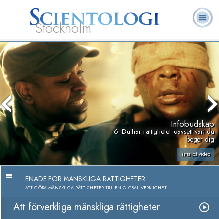
Stockholm
L. Ron
Vad är
Ofta ställda
Frivilligpastorer
Böcker
Hubbard
Scientologi?
frågor
Infobudskap
6. Du har rättigheter oavsett vart du
beger dig
Titta på video
ENADE FÖR MÄNSKLIGA RÄTTIGHETER
ATT GÖRA MÄNSKLIGA RÄTTIGHETER TILL EN GLOBAL VERKLIGHET
Att förverkliga mänskliga rättigheter