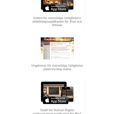
United för mänskliga rättigheters
utbildnings­applikation för iPad och
iPhone
Ungdomar för mänskliga rättigheter
undervisning online
Youth for Human Rights
undervisnings­applikation för iPad