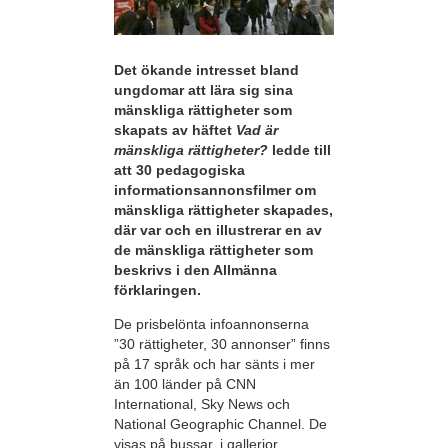
Det ökande intresset bland
ungdomar att lära sig sina
mänskliga rättigheter som
skapats av häftet
Vad är
mänskliga rättigheter?
ledde till
att 30 pedagogiska
informationsannonsfilmer om
mänskliga rättigheter skapades,
där var och en illustrerar en av
de mänskliga rättigheter som
beskrivs i den Allmänna
förklaringen.
De prisbelönta infoannonserna
”30 rättigheter, 30 annonser” finns
på 17 språk och har sänts i mer
än 100 länder på CNN
International, Sky News och
National Geographic Channel. De
visas på bussar, i gallerior,