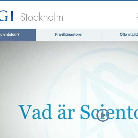
Stockholm
cientologi?
Frivilligpastorer
Ofta ställ