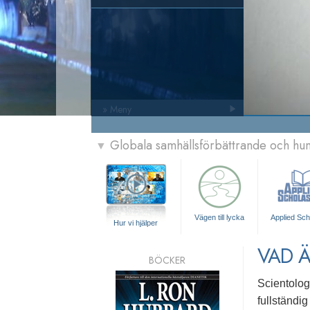
» Meny
Globala samhällsförbättrande och h
▼
Vägen till lycka
Applied Sch
Hur vi hjälper
VAD Ä
BÖCKER
Scientolog
fullständig