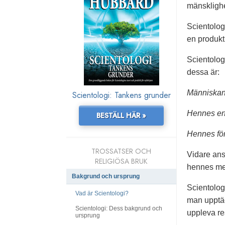
mänsklighe
Scientologi
en produkt 
Scientolog
dessa är:
Människan 
Scientologi: Tankens grunder
Hennes erf
BESTÄLL HÄR »
Hennes för
TROSSATSER OCH
Vidare ans
RELIGIÖSA BRUK
hennes me
Bakgrund och ursprung
Scientologi
Vad är Scientologi?
man upptäc
Scientologi: Dess bakgrund och
uppleva re
ursprung