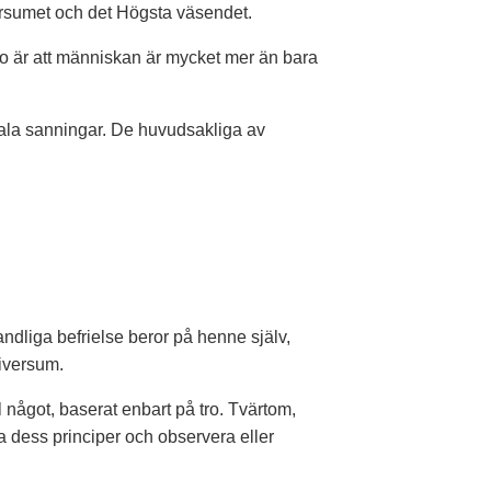
versumet och det Högsta väsendet.
s tro är att människan är mycket mer än bara
ala sanningar. De huvudsakliga av
ndliga befrielse beror på henne själv,
iversum.
 något, baserat enbart på tro.
Tvärtom,
a dess principer och observera eller