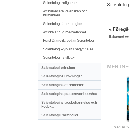
Scientologi-religionen
Scientolog
Att balansera vetenskap och
humaniora
Scientologi är en religion
« Föreg
Att öka andlig medvetenhet
Bakgrund oc
Först Dianetik, sedan Scientologi
Scientologi-kyrkans begynnelse
Scientologins tillväxt
MER IN
Scientologi-principer
Scientologins utövningar
Scientologins ceremonier
Scientologins pastorsverksamhet
Scientologins trosbekännelse och
kodexar
Scientologi i samhället
Vad är S