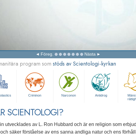
Föreg.
Nästa
umanitära program som
stöds av Scientologi-kyrkan
olastics
Criminon
Narconon
Antidrog
Mänsk
rättig
R SCIENTOLOGI?
in utvecklades av L. Ron Hubbard och är en religion som erbjude
 och säker förståelse av ens sanna andliga natur och ens förhållan