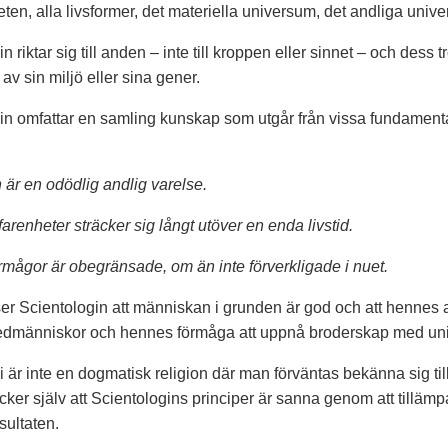
ten, alla livsformer, det materiella universum, det andliga uni
n riktar sig till anden – inte till kroppen eller sinnet – och des
av sin miljö eller sina gener.
in omfattar en samling kunskap som utgår från vissa fundament
är en odödlig andlig varelse.
arenheter sträcker sig långt utöver en enda livstid.
mågor är obegränsade, om än inte förverkligade i nuet.
er Scientologin att människan i grunden är god och att hennes a
dmänniskor och hennes förmåga att uppnå broderskap med un
 är inte en dogmatisk religion där man förväntas bekänna sig till
ker själv att Scientologins principer är sanna genom att tillämp
sultaten.