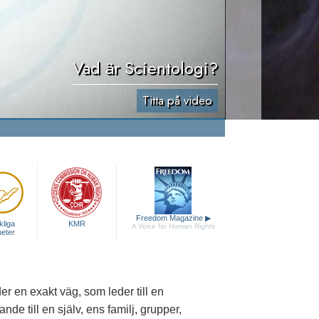
Vad är Scientologi?
Titta på video
Freedom Magazine
▶
liga
KMR
A Voice for Human Rights
heter
r en exakt väg, som leder till en
de till en själv, ens familj, grupper,