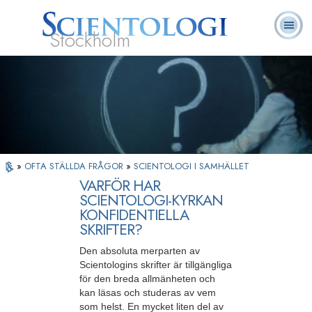
Stockholm
L. Ron
Vad är
Ofta ställda
Frivilligpastorer
Böcker
Hubbard
Scientologi?
frågor
»
OFTA STÄLLDA FRÅGOR
»
SCIENTOLOGI I SAMHÄLLET
VARFÖR HAR
SCIENTOLOGI-KYRKAN
KONFIDENTIELLA
SKRIFTER?
Den absoluta merparten av
Scientologins skrifter är tillgängliga
för den breda allmänheten och
kan läsas och studeras av vem
som helst. En mycket liten del av