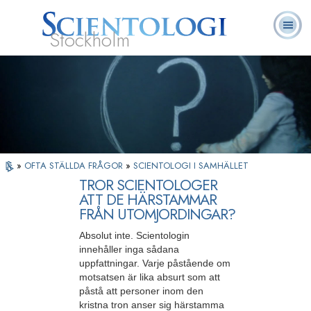
Stockholm
L. Ron
Vad är
Ofta ställda
Frivilligpastorer
Böcker
Hubbard
Scientologi?
frågor
»
OFTA STÄLLDA FRÅGOR
»
SCIENTOLOGI I SAMHÄLLET
TROR SCIENTOLOGER
ATT DE HÄRSTAMMAR
FRÅN UTOMJORDINGAR?
Absolut inte. Scientologin
innehåller inga sådana
uppfattningar. Varje påstående om
motsatsen är lika absurt som att
påstå att personer inom den
kristna tron anser sig härstamma