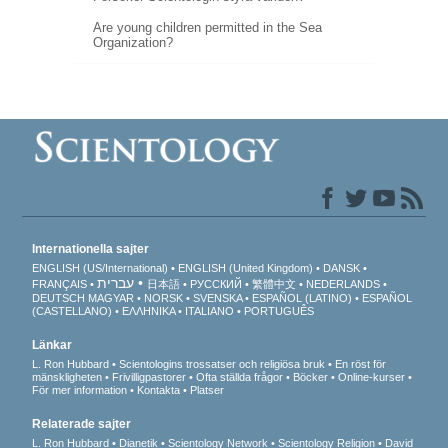
Are young children permitted in the Sea
Organization?
Internationella sajter
ENGLISH (US/International)
ENGLISH (United Kingdom)
DANSK
עברית
FRANÇAIS
日本語
РУССКИЙ
繁體中文
NEDERLANDS
DEUTSCH
MAGYAR
NORSK
SVENSKA
ESPAÑOL (LATINO)
ESPAÑOL
(CASTELLANO)
ΕΛΛΗΝΙΚA
ITALIANO
PORTUGUÊS
Länkar
L. Ron Hubbard
Scientologins trossatser och religiösa bruk
En röst för
mänskligheten
Frivilligpastorer
Ofta ställda frågor
Böcker
Online-kurser
För mer information
Kontakta
Platser
Relaterade sajter
L. Ron Hubbard
Dianetik
Scientology Network
Scientology Religion
David