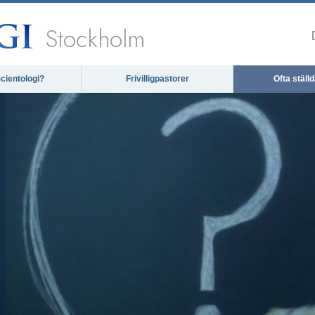
Stockholm
cientologi?
Frivilligpastorer
Ofta ställ