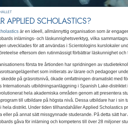
HÄLLET
R APPLIED SCHOLASTICS?
holastics
är en ideell, allmännyttig organisation som är engagera
bards inlärnings- och läskunnighetsverktyg, vilka sammantag
gen utvecklades för att användas i Scientologins kurslokaler unde
företeelse eftersom den rutinmässigt förbättrar läskunnighet oc
isationens första tre årtionden har spridningen av studieteknologi
räsrotsangelägenhet som initierats av lärare och pedagoger und
e skedde på gräsrotsnivå, ökade omfattningen dramatiskt med fö
s Internationals utbildningsanläggning i Spanish Lake-distriktet
volutionerat hela akademiska områden genom att presentera st
program till utbildare på högsta nivå. Dessa utbildare har i sin t
i hela distrikt. Under tiden tillhandahåller Applied Scholastics p
eller på annat sätt missgynnade studerande. På detta sätt har A
bards gåva för inlärning och kompetens till över 28 miljoner stu