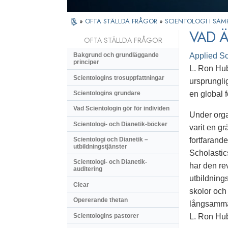
»
OFTA STÄLLDA FRÅGOR
»
SCIENTOLOGI I SAM
VAD Ä
OFTA STÄLLDA FRÅGOR
Applied Sc
Bakgrund och grundläggande
principer
L. Ron Hub
Scientologins trosuppfattningar
ursprungli
Scientologins grundare
en global 
Vad Scientologin gör för individen
Under organ
Scientologi- och Dianetik-böcker
varit en g
fortfarand
Scientologi och Dianetik –
utbildningstjänster
Scholastic
Scientologi- och Dianetik-
har den re
auditering
utbildnings
Clear
skolor och 
Opererande thetan
långsamma 
Scientologins pastorer
L. Ron Hub