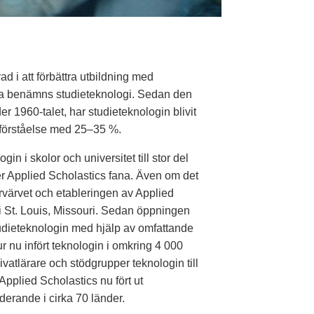
d i att förbättra utbildning med
na benämns studieteknologi. Sedan den
r 1960-talet, har studieteknologin blivit
h förståelse med 25–35 %.
n i skolor och universitet till stor del
er Applied Scholastics fana. Även om det
rvärvet och etableringen av Applied
 i St. Louis, Missouri. Sedan öppningen
udieteknologin med hjälp av omfattande
ur nu infört teknologin i omkring 4 000
rivatlärare och stödgrupper teknologin till
pplied Scholastics nu fört ut
derande i cirka 70 länder.