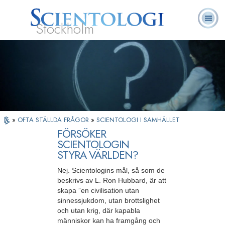
Stockholm
L. Ron
Vad är
Ofta ställda
Frivilligpastorer
Böcker
Hubbard
Scientologi?
frågor
»
OFTA STÄLLDA FRÅGOR
»
SCIENTOLOGI I SAMHÄLLET
FÖRSÖKER
SCIENTOLOGIN
STYRA VÄRLDEN?
Nej. Scientologins mål, så som de
beskrivs av L. Ron Hubbard, är att
skapa ”en civilisation utan
sinnessjukdom, utan brottslighet
och utan krig, där kapabla
människor kan ha framgång och