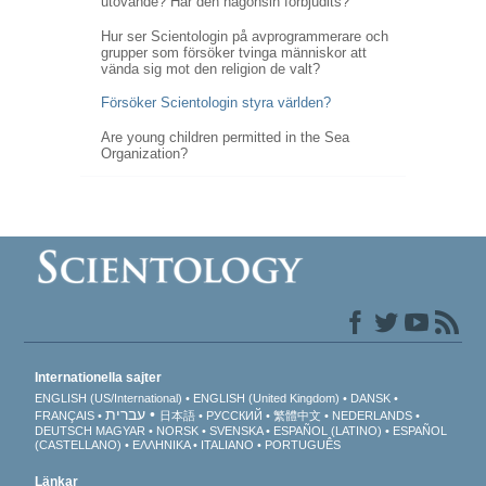
utövande? Har den någonsin förbjudits?
Hur ser Scientologin på avprogrammerare och
grupper som försöker tvinga människor att
vända sig mot den religion de valt?
Försöker Scientologin styra världen?
Are young children permitted in the Sea
Organization?
Internationella sajter
ENGLISH (US/International)
ENGLISH (United Kingdom)
DANSK
עברית
FRANÇAIS
日本語
РУССКИЙ
繁體中文
NEDERLANDS
DEUTSCH
MAGYAR
NORSK
SVENSKA
ESPAÑOL (LATINO)
ESPAÑOL
(CASTELLANO)
ΕΛΛΗΝΙΚA
ITALIANO
PORTUGUÊS
Länkar