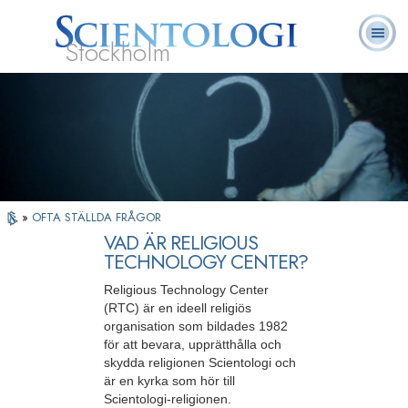
Stockholm
L. Ron
Vad är
Ofta ställda
Frivilligpastorer
Böcker
Hubbard
Scientologi?
frågor
»
OFTA STÄLLDA FRÅGOR
VAD ÄR RELIGIOUS
TECHNOLOGY CENTER?
Religious Technology Center
(RTC) är en ideell religiös
organisation som bildades 1982
för att bevara, upprätthålla och
skydda religionen Scientologi och
är en kyrka som hör till
Scientologi-religionen.