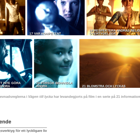
18 RESPEKTERA ANDRAS RELI
17 VAR KOMPETENT
ÖVERTYGELSER
T INTE GÖRA
20 FÖRSÖK BEHANDLA
NDRA ...
ANDRA ...
21 BLOMSTRA OCH LYCKAS
levnadsreglerna i
Vägen till lycka
har levandegjorts på film i en serie på 21 informati
ående
verktyg för ett lyckligare liv