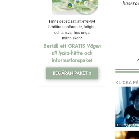
baserad
Finns det ett sätt att effektivt
förbättra uppförande, ärlighet
och ansvar hos unga
människor?
Beställ ett GRATIS
Vägen
till lycka
-häfte och
informationspaket
BEGÄRAN PAKET »
KLICKA PÅ
1 SKÖT OM DI