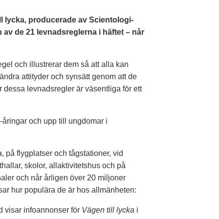
 lycka, producerade av Scientologi-
 av de 21 levnadsreglerna i häftet – når
el och illustrerar dem så att alla kan
t ändra attityder och synsätt genom att de
dessa levnadsregler är väsentliga för ett
-åringar och upp till ungdomar i
, på flygplatser och tågstationer, vid
hallar, skolor, allaktivitetshus och på
aler och når årligen över 20 miljoner
isar hur populära de är hos allmänheten:
nd visar infoannonser för
Vägen till lycka
i