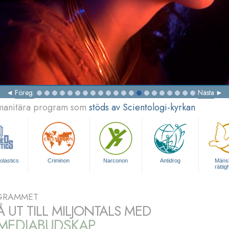
Föreg.
Nästa
umanitära program som
stöds av Scientologi-kyrkan
olastics
Criminon
Narconon
Antidrog
Mänsk
rättig
GRAMMET
Å UT TILL MILJONTALS MED
IMEDIABUDSKAP