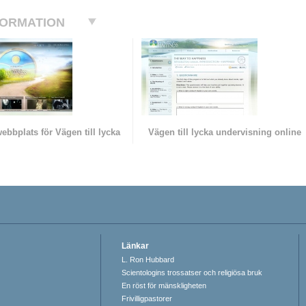
FORMATION
 webbplats för Vägen till lycka
Vägen till lycka undervisning online
Länkar
L. Ron Hubbard
Scientologins trossatser och religiösa bruk
En röst för mänskligheten
Frivilligpastorer