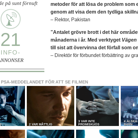
e på sunt förnuft
metoder för att lösa de problem som 
genom att visa dem den tydliga skillna
– Rektor, Pakistan
21
”Antalet grövre brott i det här området
månaderna i år. Med verktyget
Vägen t
till sist att övervinna det förfall som 
INFO-
– Direktör för förbundet förbättring av 
ANNONSER
 PSA-MEDDELANDET FÖR ATT SE FILMEN
3 VAR INTE
4 ÄLSKA
G
2 VAR MÅTTLIG
PROMISKUÖS
BARN