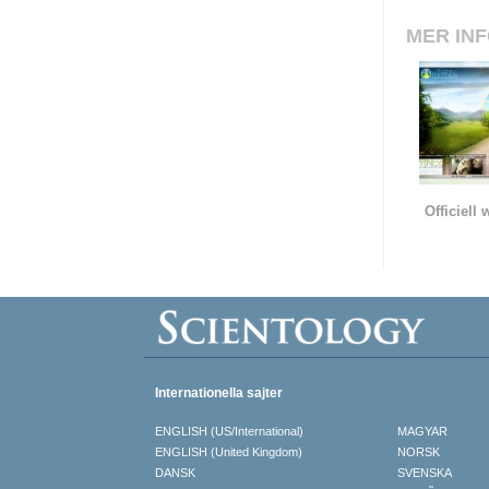
MER IN
Officiell
Internationella sajter
ENGLISH (US/International)
MAGYAR
ENGLISH (United Kingdom)
NORSK
DANSK
SVENSKA