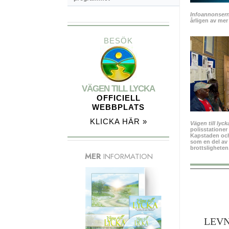
Infoannonserna
årligen av mer
BESÖK
VÄGEN TILL LYCKA
OFFICIELL
WEBBPLATS
KLICKA HÄR »
Vägen till lyck
polisstationer
Kapstaden och 
som en del av 
brottsligheten
MER
INFORMATION
LEV