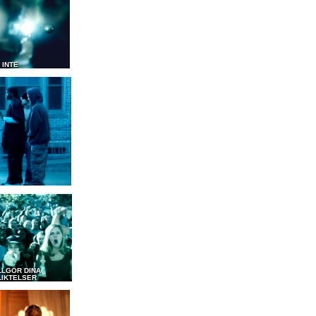
 INTE
LLGÖR DINA
LIKTELSER