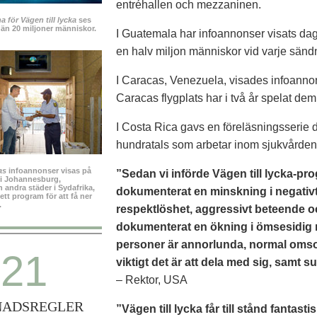
entréhallen och mezzaninen.
 för Vägen till lycka
ses
 än 20 miljoner människor.
I Guatemala har infoannonser visats dagl
en halv miljon människor vid varje sänd
I Caracas, Venezuela, visades infoannon
Caracas flygplats har i två år spelat dem
I Costa Rica gavs en föreläsningsserie d
hundratals som arbetar inom sjukvården
as
infoannonser visas på
”Sedan vi införde Vägen till lycka-pro
 i Johannesburg,
andra städer i Sydafrika,
dokumenterat en minskning i negativt 
ett program för att få ner
.
respektlöshet, aggressivt beteende oc
dokumenterat en ökning i ömsesidig r
personer är annorlunda, normal omso
21
viktigt det är att dela med sig, samt 
– Rektor, USA
NADSREGLER
”Vägen till lycka får till stånd fantast