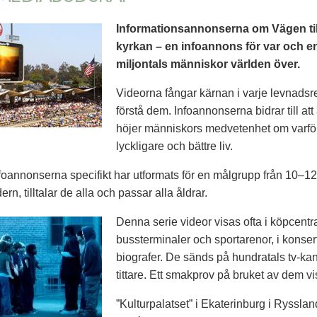
Informationsannonserna om Vägen till
kyrkan – en infoannons för var och en
miljontals människor världen över.
Videorna fångar kärnan i varje levnadsreg
förstå dem. Infoannonserna bidrar till at
höjer människors medvetenhet om varför 
lyckligare och bättre liv.
infoannonserna specifikt har utformats för en målgrupp från 10–12
ern, tilltalar de alla och passar alla åldrar.
Denna serie videor visas ofta i köpcentra
bussterminaler och sportarenor, i konsert
biografer. De sänds på hundratals tv-kan
tittare. Ett smakprov på bruket av dem v
”Kulturpalatset” i Ekaterinburg i Ryssla