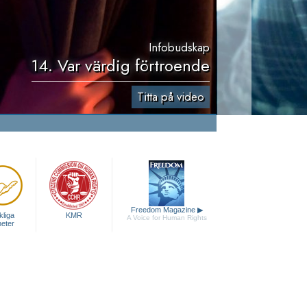
Infobudskap
14. Var värdig förtroende
Titta på video
Freedom Magazine
▶
liga
KMR
A Voice for Human Rights
heter