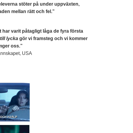
eleverna stöter på under uppväxten,
den mellan rätt och fel.”
 har varit påtagligt låga de fyra första
ill lycka
gör vi framsteg och vi kommer
omger oss.”
grannskapet, USA
 OCH HJÄLP