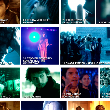
 HJÄLP
6 FÖREGÅ MED GOTT
7 EFTERSTRÄVA ATT
RAR
EXEMPEL
LEVA I SANNING
8 MÖRDA
10 STÖD EN REGERING
SOM ÄR TILL FÖR
 OLAGLIGT
OCH VERKAR ...
11 SKADA INTE EN VÄLVILLIG PERSON
CH
14 VAR VÄRDIG
15 FU
IN MILJÖ
13 STJÄL INTE
FÖRTROENDE
FÖRP