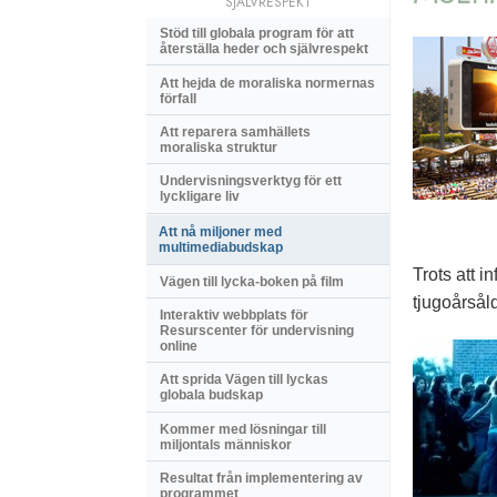
SJÄLVRESPEKT
Stöd till globala program för att
återställa heder och självrespekt
Att hejda de moraliska normernas
förfall
Att reparera samhällets
moraliska struktur
Undervisningsverktyg för ett
lyckligare liv
Att nå miljoner med
multimediabudskap
Trots att 
Vägen till lycka-boken på film
tjugoårsåld
Interaktiv webbplats för
Resurscenter för undervisning
online
Att sprida Vägen till lyckas
globala budskap
Kommer med lösningar till
miljontals människor
Resultat från implementering av
programmet