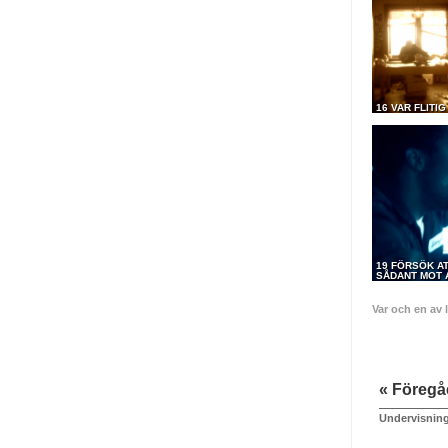
16 VAR FLITIG
19 FÖRSÖK AT
SÅDANT MOT A
Var och en av 
« Föreg
Undervisnings