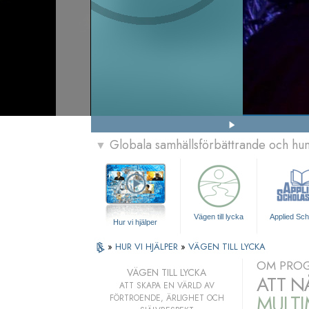
Globala samhällsförbättrande och h
▼
Vägen till lycka
Applied Sch
Hur vi hjälper
»
HUR VI HJÄLPER
»
VÄGEN TILL LYCKA
OM PRO
VÄGEN TILL LYCKA
ATT N
ATT SKAPA EN VÄRLD AV
MULT
FÖRTROENDE, ÄRLIGHET OCH