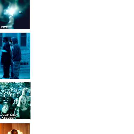
 INTE
LLGÖR DINA
LIKTELSER