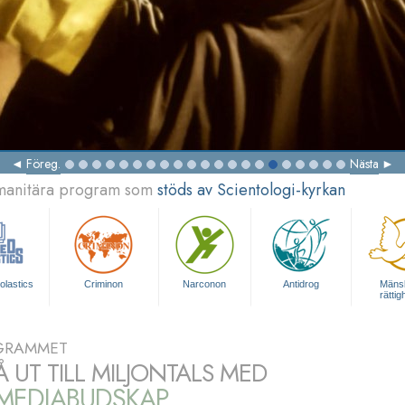
Föreg.
Nästa
umanitära program som
stöds av Scientologi-kyrkan
olastics
Criminon
Narconon
Antidrog
Mänsk
rättig
GRAMMET
Å UT TILL MILJONTALS MED
IMEDIABUDSKAP