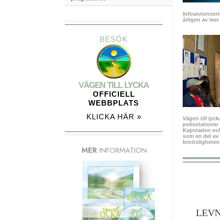
Infoannonserna
årligen av mer
BESÖK
VÄGEN TILL LYCKA
OFFICIELL
WEBBPLATS
KLICKA HÄR »
Vägen till lyck
polisstationer
Kapstaden och 
som en del av 
brottsligheten
MER
INFORMATION
LEV