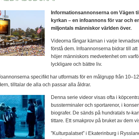
Informationsannonserna om Vägen till
kyrkan – en infoannons för var och en
miljontals människor världen över.
Videorna fångar kärnan i varje levnadsreg
förstå dem. Infoannonserna bidrar till at
höjer människors medvetenhet om varför 
lyckligare och bättre liv.
infoannonserna specifikt har utformats för en målgrupp från 10–12
ern, tilltalar de alla och passar alla åldrar.
Denna serie videor visas ofta i köpcentra
bussterminaler och sportarenor, i konsert
biografer. De sänds på hundratals tv-kan
tittare. Ett smakprov på bruket av dem v
”Kulturpalatset” i Ekaterinburg i Ryssla