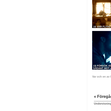
16 VAR FLITIG
19 FÖRSÖK AT
SÅDANT MOT A
Var och en av 
« Föreg
Undervisnings