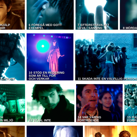
 HJÄLP
6 FÖREGÅ MED GOTT
7 EFTERSTRÄVA ATT
RAR
EXEMPEL
LEVA I SANNING
8 MÖRDA
10 STÖD EN REGERING
SOM ÄR TILL FÖR
 OLAGLIGT
OCH VERKAR ...
11 SKADA INTE EN VÄLVILLIG PERSON
CH
14 VAR VÄRDIG
15 FU
IN MILJÖ
13 STJÄL INTE
FÖRTROENDE
FÖRP