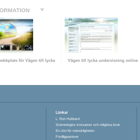
FORMATION
 webbplats för Vägen till lycka
Vägen till lycka undervisning online
Länkar
L. Ron Hubbard
Scientologins trossatser och religiösa bruk
En röst för mänskligheten
Frivilligpastorer