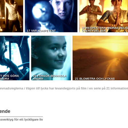
18 RESPEKTERA ANDRAS RELI
17 VAR KOMPETENT
ÖVERTYGELSER
T INTE GÖRA
20 FÖRSÖK BEHANDLA
NDRA ...
ANDRA ...
21 BLOMSTRA OCH LYCKAS
levnadsreglerna i
Vägen till lycka
har levandegjorts på film i en serie på 21 informati
ående
verktyg för ett lyckligare liv