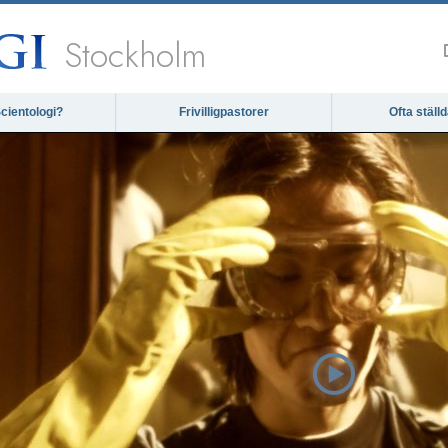
Stockholm
cientologi?
Frivilligpastorer
Ofta ställ