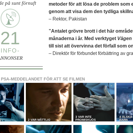
e på sunt förnuft
metoder för att lösa de problem som 
genom att visa dem den tydliga skillna
– Rektor, Pakistan
21
”Antalet grövre brott i det här området
månaderna i år. Med verktyget
Vägen t
till sist att övervinna det förfall som 
INFO-
– Direktör för förbundet förbättring av 
ANNONSER
 PSA-MEDDELANDET FÖR ATT SE FILMEN
3 VAR INTE
4 ÄLSKA
G
2 VAR MÅTTLIG
PROMISKUÖS
BARN