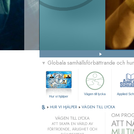
Globala samhällsförbättrande och h
▼
Vägen till lycka
Applied Sch
Hur vi hjälper
»
HUR VI HJÄLPER
»
VÄGEN TILL LYCKA
OM PRO
VÄGEN TILL LYCKA
ATT N
ATT SKAPA EN VÄRLD AV
MULT
FÖRTROENDE, ÄRLIGHET OCH