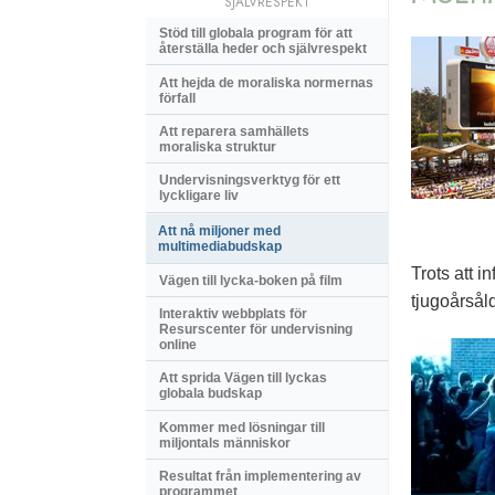
SJÄLVRESPEKT
Stöd till globala program för att
återställa heder och självrespekt
Att hejda de moraliska normernas
förfall
Att reparera samhällets
moraliska struktur
Undervisningsverktyg för ett
lyckligare liv
Att nå miljoner med
multimediabudskap
Trots att 
Vägen till lycka-boken på film
tjugoårsåld
Interaktiv webbplats för
Resurscenter för undervisning
online
Att sprida Vägen till lyckas
globala budskap
Kommer med lösningar till
miljontals människor
Resultat från implementering av
programmet