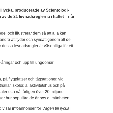
 lycka, producerade av Scientologi-
 av de 21 levnadsreglerna i häftet – når
el och illustrerar dem så att alla kan
t ändra attityder och synsätt genom att de
dessa levnadsregler är väsentliga för ett
-åringar och upp till ungdomar i
, på flygplatser och tågstationer, vid
hallar, skolor, allaktivitetshus och på
aler och når årligen över 20 miljoner
isar hur populära de är hos allmänheten:
nd visar infoannonser för
Vägen till lycka
i