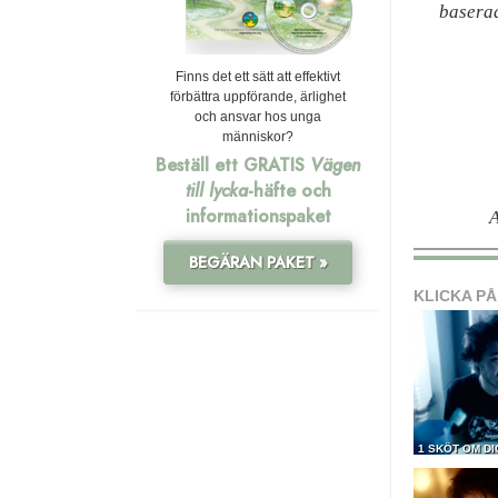
baserad
Finns det ett sätt att effektivt
förbättra uppförande, ärlighet
och ansvar hos unga
människor?
Beställ ett GRATIS
Vägen
till lycka
-häfte och
informationspaket
BEGÄRAN PAKET »
KLICKA PÅ
1 SKÖT OM DI