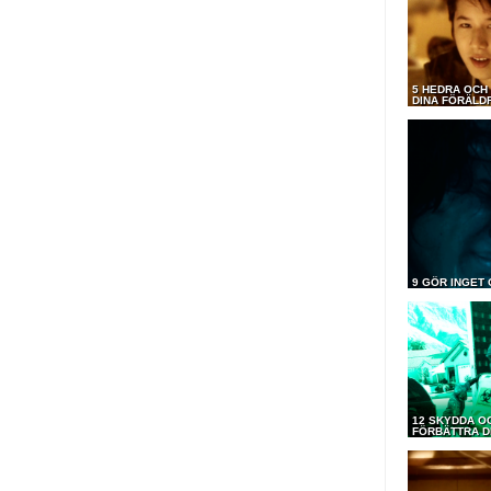
5 HEDRA OCH
DINA FÖRÄLD
9 GÖR INGET
12 SKYDDA O
FÖRBÄTTRA D