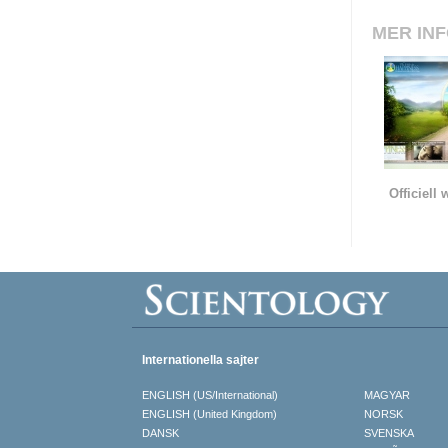
MER IN
Officiell
Internationella sajter
ENGLISH (US/International)
MAGYAR
ENGLISH (United Kingdom)
NORSK
DANSK
SVENSKA