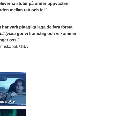
eleverna stöter på under uppväxten,
den mellan rätt och fel.”
 har varit påtagligt låga de fyra första
ill lycka
gör vi framsteg och vi kommer
omger oss.”
grannskapet, USA
 OCH HJÄLP