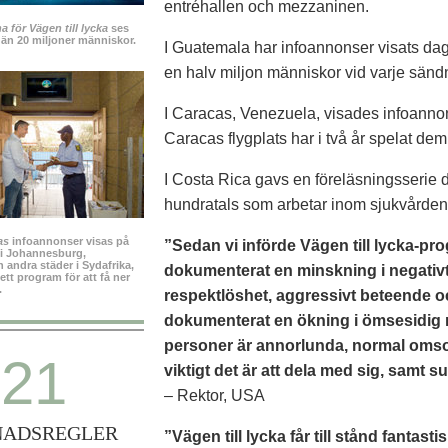
entréhallen och mezzaninen.
 för Vägen till lycka
ses
 än 20 miljoner människor.
I Guatemala har infoannonser visats dagl
en halv miljon människor vid varje sänd
I Caracas, Venezuela, visades infoannon
Caracas flygplats har i två år spelat dem
I Costa Rica gavs en föreläsningsserie d
hundratals som arbetar inom sjukvården
as
infoannonser visas på
”Sedan vi införde Vägen till lycka-pro
 i Johannesburg,
andra städer i Sydafrika,
dokumenterat en minskning i negativt 
ett program för att få ner
.
respektlöshet, aggressivt beteende oc
dokumenterat en ökning i ömsesidig r
personer är annorlunda, normal omso
21
viktigt det är att dela med sig, samt 
– Rektor, USA
NADSREGLER
”Vägen till lycka får till stånd fantast