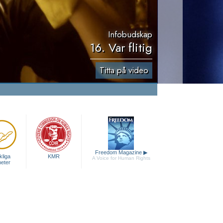
Infobudskap
16. Var flitig
Titta på video
Freedom Magazine
▶
liga
KMR
A Voice for Human Rights
heter