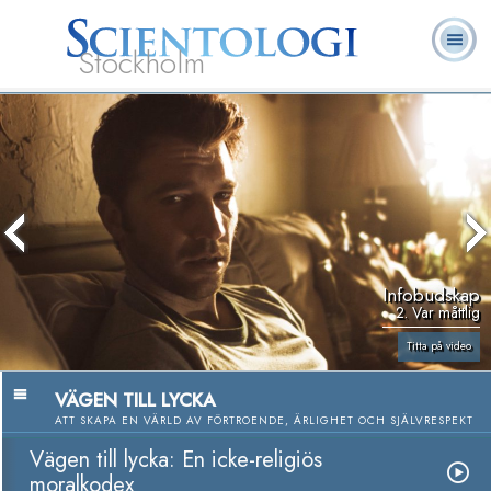
Stockholm
L. Ron
Vad är
Ofta ställda
Frivilligpastorer
Böcker
Hubbard
Scientologi?
frågor
Infobudskap
2. Var måttlig
Titta på video
VÄGEN TILL LYCKA
ATT SKAPA EN VÄRLD AV FÖRTROENDE, ÄRLIGHET OCH SJÄLVRESPEKT
Vägen till lycka: En icke-religiös
moralkodex