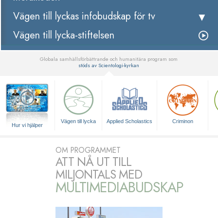
Vägen till lyckas infobudskap för tv
Vägen till lycka-stiftelsen
Globala samhällsförbättrande och humanitära program som
stöds av Scientologi-kyrkan
▼
Vägen till lycka
Applied Scholastics
Criminon
Hur vi hjälper
OM PROGRAMMET
ATT NÅ UT TILL
MILJONTALS MED
MULTIMEDIABUDSKAP