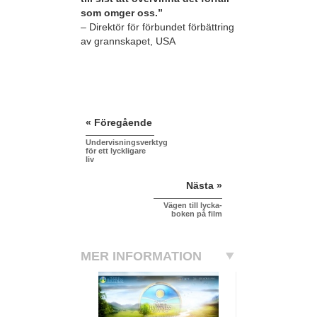
som omger oss.”
– Direktör för förbundet förbättring
av grannskapet, USA
« Föregående
Undervisningsverktyg
för ett lyckligare
liv
Nästa »
Vägen till lycka-
boken på film
MER INFORMATION