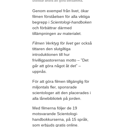
utbildar andra att göra detsamma.
Genom exempel från livet, ökar
filmen förståelsen för alla viktiga
begrepp i
Scientologi-handboken
och förbättrar därmed
tillämpningen av materialet.
Filmen Verktyg för livet
ger också
tittaren den slutgiltiga
introduktionen till hur
frivilligpastorernas motto – ”Det
går
att göra något åt det” –
uppnås.
För att göra filmen tillgänglig för
miljontals fler, sponsrade
scientologer att den placerades i
alla lånebibliotek på jorden.
Med filmerna följer de 19
motsvarande Scientologi-
handbokkurserna, på 15 språk,
som erbjuds gratis online.