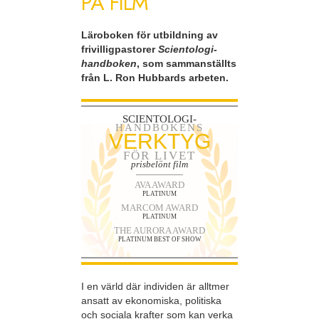
PÅ FILM
Läroboken för utbildning av
frivilligpastorer
Scientologi-
handboken
, som sammanställts
från L. Ron Hubbards arbeten.
SCIENTOLOGI-
HANDBOKENS
VERKTYG
FÖR LIVET
prisbelönt film
AVA AWARD
PLATINUM
MARCOM AWARD
PLATINUM
THE AURORA AWARD
PLATINUM BEST OF SHOW
I en värld där individen är alltmer
ansatt av ekonomiska, politiska
och sociala krafter som kan verka