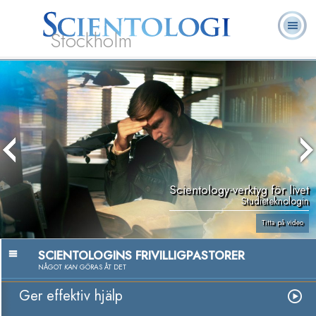
Stockholm
L. Ron
Vad är
Ofta ställda
Frivilligpastorer
Böcker
Hubbard
Scientologi?
frågor
Scientology-verktyg för livet
Studieteknologin
Titta på video
SCIENTOLOGINS FRIVILLIGPASTORER
NÅGOT
KAN
GÖRAS ÅT DET
Ger effektiv hjälp