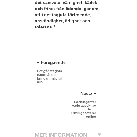
det samvete, vänlighet, kärlek,
och frihet från lidande, genom
att i det ingjuta förtroende,
anständighet, ärlighet och
tolerans.”
« Föregående
Det
går
att göra
något åt det
bringar hjälp till
alla
Nästa »
Lösningar för
varje aspekt av
livet:
Frivilligpastorer
online
MER INFORMATION