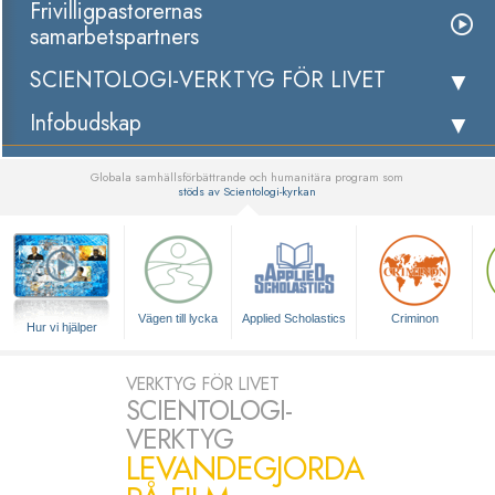
Frivilligpastorernas
samarbetspartners
SCIENTOLOGI-VERKTYG FÖR LIVET
Infobudskap
Globala samhällsförbättrande och humanitära program som
stöds av Scientologi-kyrkan
▼
Vägen till lycka
Applied Scholastics
Criminon
Hur vi hjälper
VERKTYG FÖR LIVET
SCIENTOLOGI-
VERKTYG
LEVANDEGJORDA