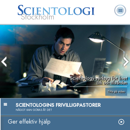
Stockholm
L. Ron
Vad är
Ofta ställda
Frivilligpastorer
Böcker
Hubbard
Scientologi?
frågor
Scientology-verktyg för livet
Etik och tillstånden
Titta på video
SCIENTOLOGINS FRIVILLIGPASTORER
NÅGOT
KAN
GÖRAS ÅT DET
Ger effektiv hjälp