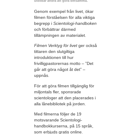
utbildar andra att göra detsamma.
Genom exempel från livet, ökar
filmen förståelsen för alla viktiga
begrepp i
Scientologi-handboken
och förbättrar därmed
tillämpningen av materialet.
Filmen Verktyg för livet
ger också
tittaren den slutgiltiga
introduktionen till hur
frivilligpastorernas motto – ”Det
går
att göra något åt det” –
uppnås.
För att göra filmen tillgänglig för
miljontals fler, sponsrade
scientologer att den placerades i
alla lånebibliotek på jorden.
Med filmerna följer de 19
motsvarande Scientologi-
handbokkurserna, på 15 språk,
som erbjuds gratis online.