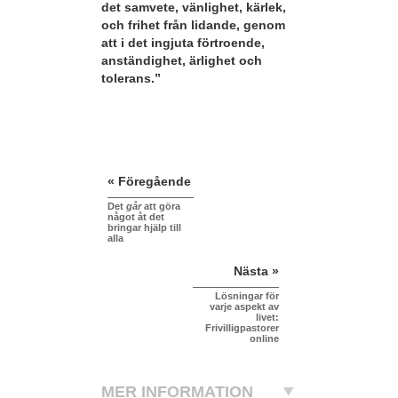
det samvete, vänlighet, kärlek,
och frihet från lidande, genom
att i det ingjuta förtroende,
anständighet, ärlighet och
tolerans.”
« Föregående
Det
går
att göra
något åt det
bringar hjälp till
alla
Nästa »
Lösningar för
varje aspekt av
livet:
Frivilligpastorer
online
MER INFORMATION