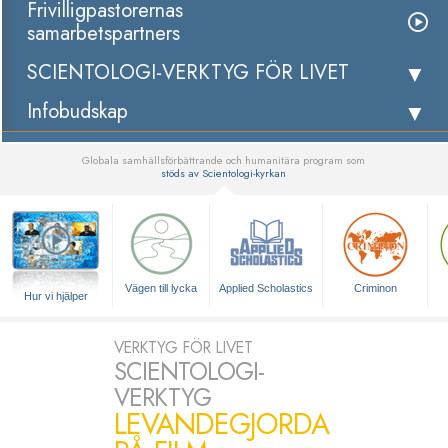
Frivilligpastorernas
samarbetspartners
SCIENTOLOGI-VERKTYG FÖR LIVET
Infobudskap
Globala samhällsförbättrande och humanitära program som
stöds av Scientologi-kyrkan
▼
Vägen till lycka
Applied Scholastics
Criminon
Hur vi hjälper
VERKTYG FÖR LIVET
SCIENTOLOGI-
VERKTYG
LEVANDEGJORDA