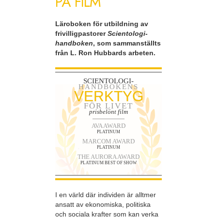
PÅ FILM
Läroboken för utbildning av
frivilligpastorer
Scientologi-
handboken
, som sammanställts
från L. Ron Hubbards arbeten.
SCIENTOLOGI-
HANDBOKENS
VERKTYG
FÖR LIVET
prisbelönt film
AVA AWARD
PLATINUM
MARCOM AWARD
PLATINUM
THE AURORA AWARD
PLATINUM BEST OF SHOW
I en värld där individen är alltmer
ansatt av ekonomiska, politiska
och sociala krafter som kan verka