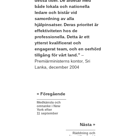
dessa tider. De arbetar med
både lokala och nationella
ledare och bistår vid
samordning av alla
hjälpinsatser. Deras prioritet är
effektiviteten hos de
professionella. Detta är ett
ytterst kvalificerat och
engagerat team, och en oerhörd
tillgång för vårt land.”
–
Premiärministerns kontor, Sri
Lanka, december 2004
« Föregående
Medkänsla och
omtanke i New
York efter
11 september
Nästa »
Räddning och