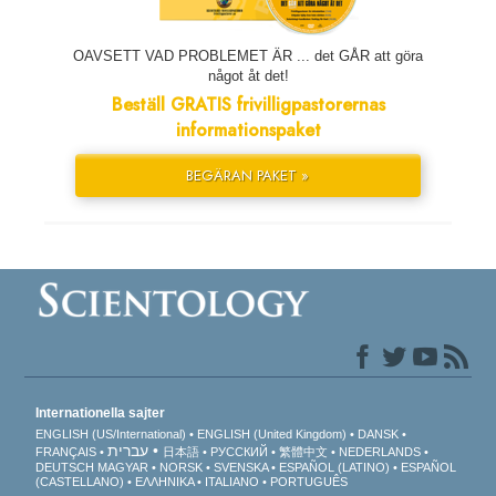
OAVSETT VAD PROBLEMET ÄR ... det GÅR att göra
något åt det!
Beställ GRATIS frivilligpastorernas
informationspaket
BEGÄRAN PAKET »
Internationella sajter
ENGLISH (US/International)
ENGLISH (United Kingdom)
DANSK
עברית
FRANÇAIS
日本語
РУССКИЙ
繁體中文
NEDERLANDS
DEUTSCH
MAGYAR
NORSK
SVENSKA
ESPAÑOL (LATINO)
ESPAÑOL
(CASTELLANO)
ΕΛΛΗΝΙΚA
ITALIANO
PORTUGUÊS