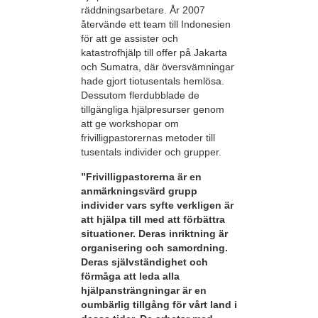
räddningsarbetare. År 2007
återvände ett team till Indonesien
för att ge assister och
katastrofhjälp till offer på Jakarta
och Sumatra, där översvämningar
hade gjort tiotusentals hemlösa.
Dessutom flerdubblade de
tillgängliga hjälpresurser genom
att ge workshopar om
frivilligpastorernas metoder till
tusentals individer och grupper.
”Frivilligpastorerna är en
anmärkningsvärd grupp
individer vars syfte verkligen är
att hjälpa till med att förbättra
situationer. Deras inriktning är
organisering och samordning.
Deras självständighet och
förmåga att leda alla
hjälpansträngningar är en
oumbärlig tillgång för vårt land i