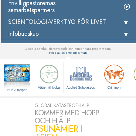
Frivilligpastorernas
samarbetspartners
SCIENTOLOGI-VERKTYG FÖR LIVET
Infobudskap
Globala samhällsförbättrande och humanitära program som
stöds av Scientologi-kyrkan
▼
Vägen till lycka
Applied Scholastics
Criminon
Hur vi hjälper
GLOBAL KATASTROFHJÄLP
KOMMER MED HOPP
OCH HJÄLP
TSUNAMIER I