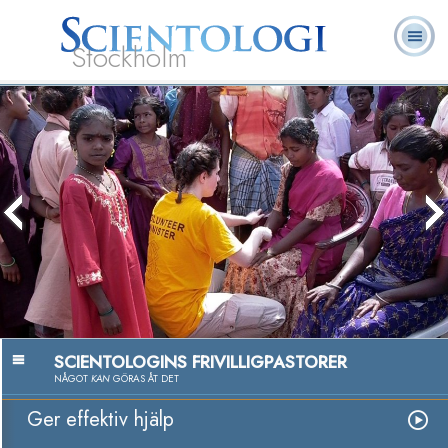
Stockholm
L. Ron
Vad är
Ofta ställda
Frivilligpastorer
Böcker
Hubbard
Scientologi?
frågor
Passion för att h
Titta på v
SCIENTOLOGINS FRIVILLIGPASTORER
NÅGOT
KAN
GÖRAS ÅT DET
Ger effektiv hjälp