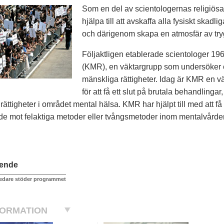
Som en del av scientologernas religiösa k
hjälpa till att avskaffa alla fysiskt ska
och därigenom skapa en atmosfär av tr
Följaktligen etablerade scientologer 19
(KMR), en väktargrupp som undersöker o
mänskliga rättigheter. Idag är KMR en v
för att få ett slut på brutala behandling
rättigheter i området mental hälsa. KMR har hjälpt till med att
de mot felaktiga metoder eller tvångsmetoder inom mentalvårde
ående
ledare stöder programmet
FORMATION