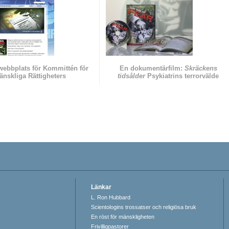
 webbplats för Kommittén för
En dokumentärfilm:
Skräckens
änskliga Rättigheters
tidsålder
Psykiatrins terrorvälde
Länkar
L. Ron Hubbard
Scientologins trossatser och religiösa bruk
En röst för mänskligheten
Frivilligpastorer