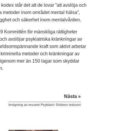
odex står det att de lovar ”att avslöja och
dliga metoder inom området mental hälsa”,
ygghet och säkerhet inom mentalvården.
69 Kommittén för mänskliga rättigheter
ch avslöjar psykiatriska kränkningar av
ärldsomspännande kraft som aktivt arbetar
ar, kriminella metoder och kränkningar av
 få igenom mer än 150 lagar som skyddar
n.
Nästa »
Invigning av museet Psykiatri: Dödens industri