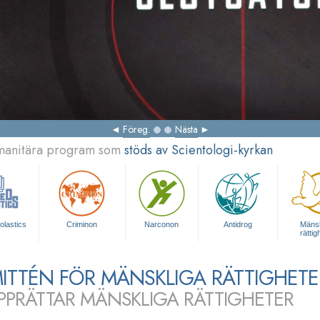
Föreg.
Nästa
umanitära program som
stöds av Scientologi-kyrkan
olastics
Criminon
Narconon
Antidrog
Mänsk
rättig
ITTÉN FÖR MÄNSKLIGA RÄTTIGHETE
PPRÄTTAR MÄNSKLIGA RÄTTIGHETER