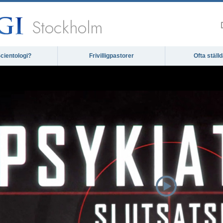
Stockholm
cientologi?
Frivilligpastorer
Ofta ställ