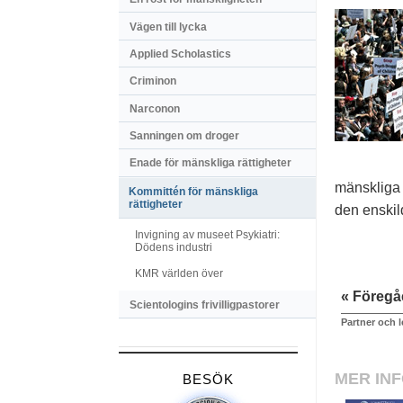
Vägen till lycka
Applied Scholastics
Criminon
Narconon
Sanningen om droger
Enade för mänskliga rättigheter
mänskliga 
Kommittén för mänskliga
rättigheter
den enskil
Invigning av museet Psykiatri:
Dödens industri
KMR världen över
« Föreg
Scientologins frivilligpastorer
Partner och 
MER IN
BESÖK