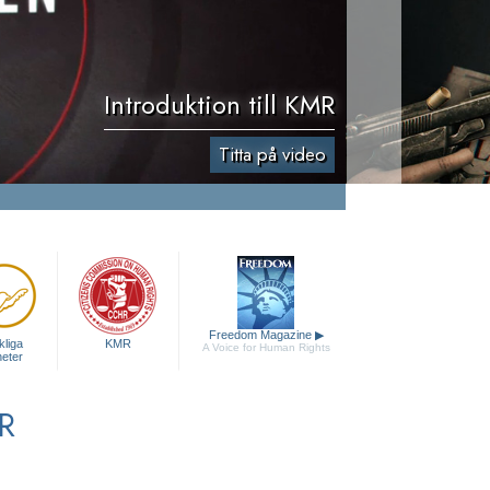
Introduktion till KMR
Titta på video
Freedom Magazine
▶
liga
KMR
A Voice for Human Rights
heter
R