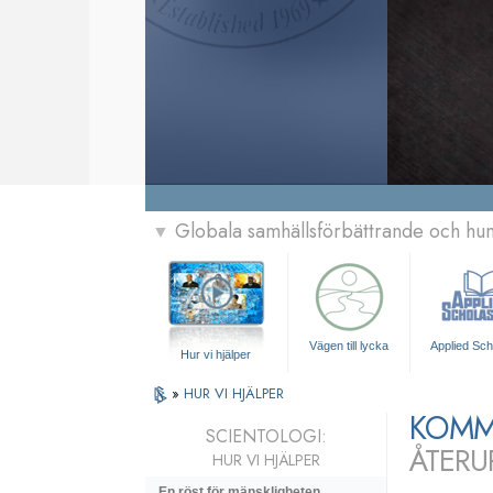
Globala samhällsförbättrande och h
▼
Vägen till lycka
Applied Sch
Hur vi hjälper
»
HUR VI HJÄLPER
KOMM
SCIENTOLOGI:
ÅTERU
HUR VI HJÄLPER
En röst för mänskligheten