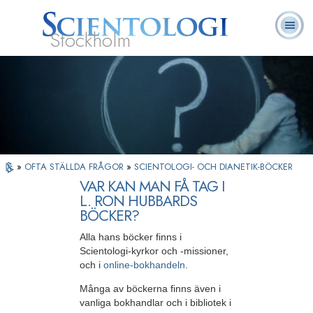
Stockholm
L. Ron
Vad är
Ofta ställda
Frivilligpastorer
Böcker
Hubbard
Scientologi?
frågor
»
OFTA STÄLLDA FRÅGOR
»
SCIENTOLOGI- OCH DIANETIK-BÖCKER
VAR KAN MAN FÅ TAG I
L. RON HUBBARDS
BÖCKER?
Alla hans böcker finns i
Scientologi-kyrkor och -missioner,
och i
online-bokhandeln
.
Många av böckerna finns även i
vanliga bokhandlar och i bibliotek i