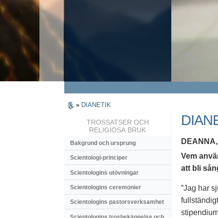
»
DIANETIK
DIAN
TROSSATSER OCH
RELIGIÖSA BRUK
DEANNA,
Bakgrund och ursprung
Vem använ
Scientologi-principer
att bli så
Scientologins utövningar
”Jag har s
Scientologins ceremonier
fullständig
Scientologins pastorsverksamhet
stipendium 
Scientologins trosbekännelse och