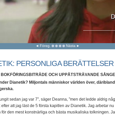
D
Föreg.
Nästa
ETIK: PERSONLIGA BERÄTTELSER
 BOKFÖRINGSBITRÄDE OCH UPPÅTSTRÄVANDE SÅNG
der Dianetik? Miljontals människor världen över, däriblan
ngerska.
jungit sedan jag var 7”, säger Deanna, ”men det ledde aldrig någ
t efter att jag läst de 5 första kapitlen av Dianetik. Jag arbetar 
för den mest konstnärliga och bästa musikaliska tolkningen. Jag 