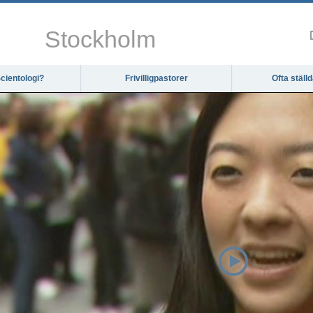
Stockholm
cientologi?
Frivilligpastorer
Ofta ställ