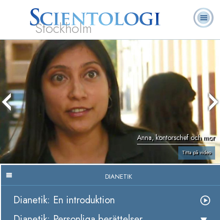
Stockholm
L. Ron
Vad är
Ofta ställda
Frivilligpastorer
Böcker
Hubbard
Scientologi?
frågor
Anna, kontorschef och mor
Titta på video
DIANETIK
Dianetik: En introduktion
Dianetik: Personliga berättelser