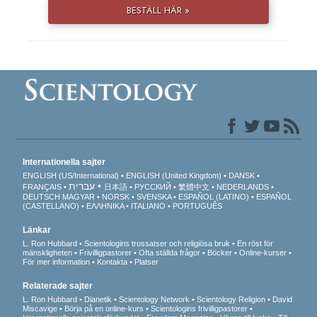
BESTÄLL HÄR »
Internationella sajter
ENGLISH (US/International)
ENGLISH (United Kingdom)
DANSK
עברית
FRANÇAIS
日本語
РУССКИЙ
繁體中文
NEDERLANDS
DEUTSCH
MAGYAR
NORSK
SVENSKA
ESPAÑOL (LATINO)
ESPAÑOL
(CASTELLANO)
ΕΛΛΗΝΙΚA
ITALIANO
PORTUGUÊS
Länkar
L. Ron Hubbard
Scientologins trossatser och religiösa bruk
En röst för
mänskligheten
Frivilligpastorer
Ofta ställda frågor
Böcker
Online-kurser
För mer information
Kontakta
Platser
Relaterade sajter
L. Ron Hubbard
Dianetik
Scientology Network
Scientology Religion
David
Miscavige
Börja på en online-kurs
Scientologins frivilligpastorer