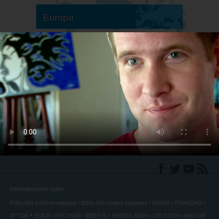
Europa
Sydamerika
Nordamerika
Internationella sajter
ENGLISH (US/International)
ENGLISH (United Kingdom)
DANSK
FRANÇAIS
עברית
日本語
РУССКИЙ
繁體中文
NEDERLANDS
DEUTSCH
MAGYAR