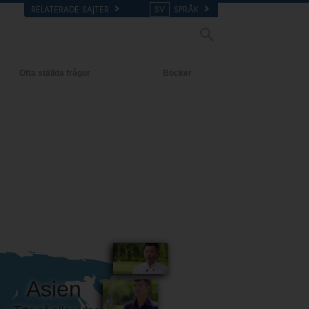
RELATERADE SAJTER
SV
SPRÅK
Ofta ställda frågor
Böcker
grund och grundläggande
De inledande böckerna
ciper
Ljudböcker
 i en Kyrka
Introduktions-
ntologins organisationer
föreläsningar
Filmer