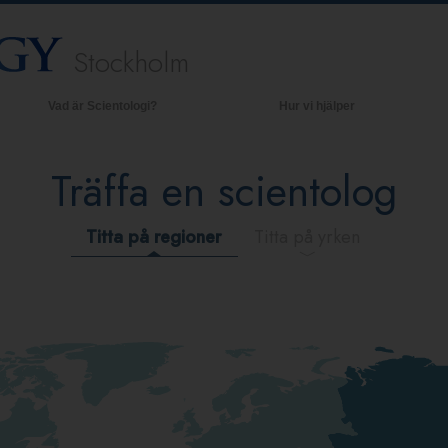
Stockholm
Vad är Scientologi?
Hur vi hjälper
rossatser och religiösa bruk
Bak
prin
Träffa en scientolog
cientologins trossatser & kodexar
Inne
ad scientologer säger om Scientologi
Scie
Titta på regioner
Titta på yrken
räffa en scientolog
nne i en Kyrka
cientologins grundprinciper
n introduktion till Dianetik
ärlek och hat –
ad är storhet?