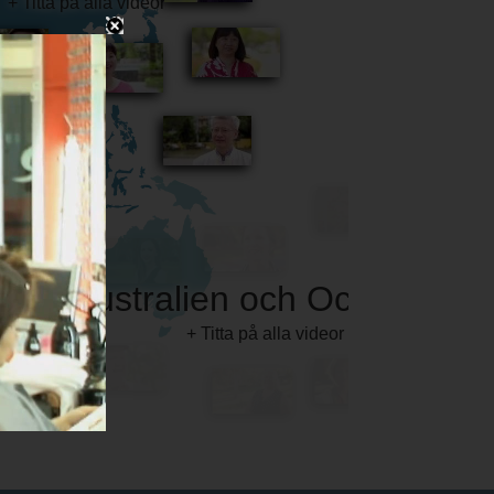
Australien och Oceanien
+ Titta på alla videor