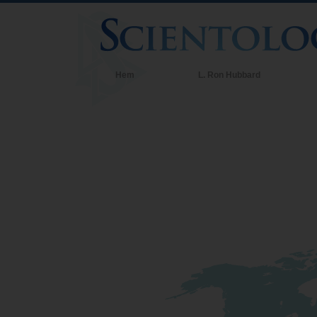
Hem
L. Ron Hubbard
T
S
V
T
I
S
E
K
V