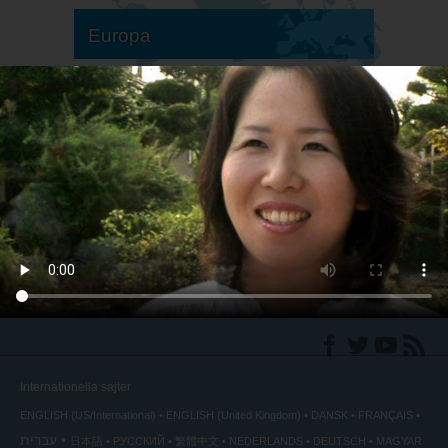
Europa
Sydamerika
Nordamerika
Internationella sajter
ENGLISH (US/International)
ENGLISH (United Kingdom)
DANSK
FRANÇAIS
עברית
日本語
РУССКИЙ
繁體中文
NEDERLANDS
DEUTSCH
MAGYAR