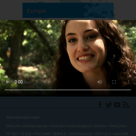
Europa
Sydamerika
Nordamerika
Internationella sajter
ENGLISH (US/International)
ENGLISH (United Kingdom)
DANSK
FRANÇAIS
עברית
日本語
РУССКИЙ
繁體中文
NEDERLANDS
DEUTSCH
MAGYAR