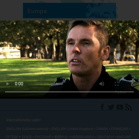
Europa
Sydamerika
Nordamerika
Internationella sajter
ENGLISH (US/International)
ENGLISH (United Kingdom)
DANSK
FRANÇAIS
עברית
日本語
РУССКИЙ
繁體中文
NEDERLANDS
DEUTSCH
MAGYAR